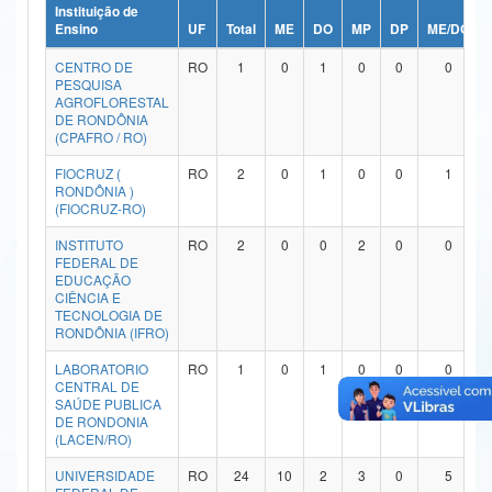
Instituição de
Ministério da Ciência, Tecnologia, Inovações e Comunicações
Ensino
UF
Total
ME
DO
MP
DP
ME/DO
CENTRO DE
RO
1
0
1
0
0
0
Ministério do Meio Ambiente
PESQUISA
AGROFLORESTAL
Ministério do Turismo
DE RONDÔNIA
(CPAFRO / RO)
Ministério do Desenvolvimento Regional
FIOCRUZ (
RO
2
0
1
0
0
1
RONDÔNIA )
Controladoria-Geral da União
(FIOCRUZ-RO)
INSTITUTO
RO
2
0
0
2
0
0
Ministério da Mulher, da Família e dos Direitos Humanos
FEDERAL DE
EDUCAÇÃO
Secretaria-Geral
CIÊNCIA E
TECNOLOGIA DE
RONDÔNIA (IFRO)
Secretaria de Governo
LABORATORIO
RO
1
0
1
0
0
0
Gabinete de Segurança Institucional
CENTRAL DE
SAÚDE PUBLICA
DE RONDONIA
Advocacia-Geral da União
(LACEN/RO)
Banco Central do Brasil
UNIVERSIDADE
RO
24
10
2
3
0
5