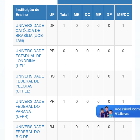
Ministério da Ciência, Tecnologia, Inovações e Comunicações
Instituição de
Ensino
UF
Total
ME
DO
MP
DP
ME/DO
MP
Ministério do Meio Ambiente
UNIVERSIDADE
DF
1
0
0
0
0
1
CATÓLICA DE
Ministério do Turismo
BRASÍLIA (UCB-
TAG)
Ministério do Desenvolvimento Regional
UNIVERSIDADE
PR
0
0
0
0
0
0
ESTADUAL DE
Controladoria-Geral da União
LONDRINA
(UEL)
Ministério da Mulher, da Família e dos Direitos Humanos
UNIVERSIDADE
RS
1
0
0
0
0
1
FEDERAL DE
Secretaria-Geral
PELOTAS
(UFPEL)
Secretaria de Governo
UNIVERSIDADE
PR
1
0
0
0
0
1
FEDERAL DO
Gabinete de Segurança Institucional
PARANÁ
(UFPR)
Advocacia-Geral da União
UNIVERSIDADE
RJ
1
0
0
0
0
1
FEDERAL DO
Banco Central do Brasil
RIO DE