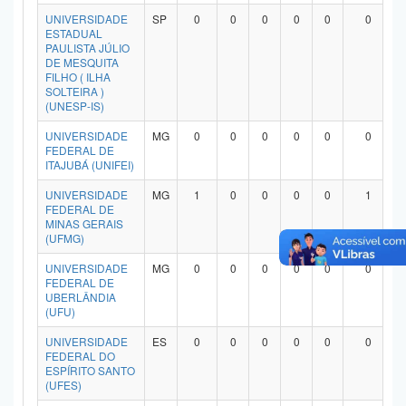
Planalto
UNIVERSIDADE
SP
0
0
0
0
0
0
ESTADUAL
PAULISTA JÚLIO
DE MESQUITA
FILHO ( ILHA
SOLTEIRA )
(UNESP-IS)
UNIVERSIDADE
MG
0
0
0
0
0
0
FEDERAL DE
ITAJUBÁ (UNIFEI)
UNIVERSIDADE
MG
1
0
0
0
0
1
FEDERAL DE
MINAS GERAIS
(UFMG)
UNIVERSIDADE
MG
0
0
0
0
0
0
FEDERAL DE
UBERLÂNDIA
(UFU)
UNIVERSIDADE
ES
0
0
0
0
0
0
FEDERAL DO
ESPÍRITO SANTO
(UFES)