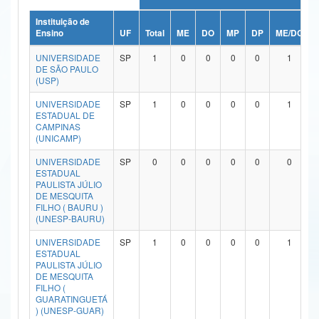
Ministério da Ciência, Tecnologia, Inovações e Comunicações
Instituição de
Ensino
UF
Total
ME
DO
MP
DP
ME/DO
Ministério do Meio Ambiente
UNIVERSIDADE
SP
1
0
0
0
0
1
DE SÃO PAULO
Ministério do Turismo
(USP)
UNIVERSIDADE
SP
1
0
0
0
0
1
Ministério do Desenvolvimento Regional
ESTADUAL DE
CAMPINAS
Controladoria-Geral da União
(UNICAMP)
Ministério da Mulher, da Família e dos Direitos Humanos
UNIVERSIDADE
SP
0
0
0
0
0
0
ESTADUAL
PAULISTA JÚLIO
Secretaria-Geral
DE MESQUITA
FILHO ( BAURU )
Secretaria de Governo
(UNESP-BAURU)
UNIVERSIDADE
SP
1
0
0
0
0
1
Gabinete de Segurança Institucional
ESTADUAL
PAULISTA JÚLIO
Advocacia-Geral da União
DE MESQUITA
FILHO (
GUARATINGUETÁ
Banco Central do Brasil
) (UNESP-GUAR)