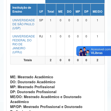
Ministério da Ciência, Tecnologia, Inovações e Comunicações
Instituição de
Ensino
UF
Total
ME
DO
MP
DP
ME/DO
MP
Ministério do Meio Ambiente
UNIVERSIDADE
SP
1
0
0
0
0
1
DE SÃO PAULO
Ministério do Turismo
(USP)
UNIVERSIDADE
RJ
1
0
0
0
0
1
Ministério do Desenvolvimento Regional
FEDERAL DO
RIO DE
Controladoria-Geral da União
JANEIRO
(UFRJ)
Ministério da Mulher, da Família e dos Direitos Humanos
Totais
2
0
0
0
0
2
Secretaria-Geral
Secretaria de Governo
ME: Mestrado Acadêmico
DO: Doutorado Acadêmico
Gabinete de Segurança Institucional
MP: Mestrado Profissional
DP: Doutorado Profissional
Advocacia-Geral da União
ME/DO: Mestrado Acadêmico e Doutorado
Acadêmico
Banco Central do Brasil
MP/DP: Mestrado Profissional e Doutorado