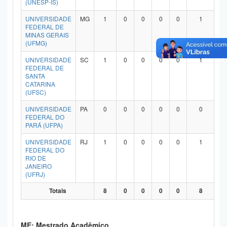
(UNESP-IS)
Planalto
UNIVERSIDADE
MG
1
0
0
0
0
1
FEDERAL DE
MINAS GERAIS
(UFMG)
UNIVERSIDADE
SC
1
0
0
0
0
1
FEDERAL DE
SANTA
CATARINA
(UFSC)
UNIVERSIDADE
PA
0
0
0
0
0
0
FEDERAL DO
PARÁ (UFPA)
UNIVERSIDADE
RJ
1
0
0
0
0
1
FEDERAL DO
RIO DE
JANEIRO
(UFRJ)
Totais
8
0
0
0
0
8
ME: Mestrado Acadêmico