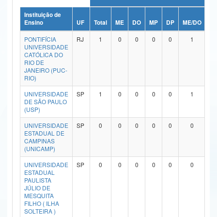
Ministério da Ciência, Tecnologia, Inovações e Comunicações
Instituição de
Ensino
UF
Total
ME
DO
MP
DP
ME/DO
M
Ministério do Meio Ambiente
PONTIFÍCIA
RJ
1
0
0
0
0
1
UNIVERSIDADE
Ministério do Turismo
CATÓLICA DO
RIO DE
JANEIRO (PUC-
Ministério do Desenvolvimento Regional
RIO)
Controladoria-Geral da União
UNIVERSIDADE
SP
1
0
0
0
0
1
DE SÃO PAULO
(USP)
Ministério da Mulher, da Família e dos Direitos Humanos
UNIVERSIDADE
SP
0
0
0
0
0
0
Secretaria-Geral
ESTADUAL DE
CAMPINAS
Secretaria de Governo
(UNICAMP)
UNIVERSIDADE
SP
0
0
0
0
0
0
Gabinete de Segurança Institucional
ESTADUAL
PAULISTA
Advocacia-Geral da União
JÚLIO DE
MESQUITA
FILHO ( ILHA
Banco Central do Brasil
SOLTEIRA )