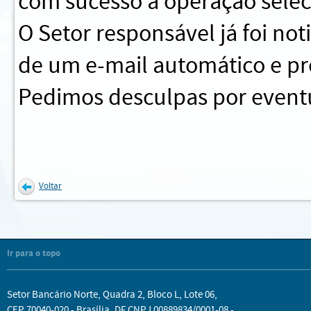
com sucesso a operação sele
O Setor responsável já foi no
de um e-mail automático e pr
Pedimos desculpas por eventu
Voltar
Ir para o topo
Setor Bancário Norte, Quadra 2, Bloco L, Lote 06,
CEP 70040-020 - Brasília, DF CNPJ 00889834/0001-08 -