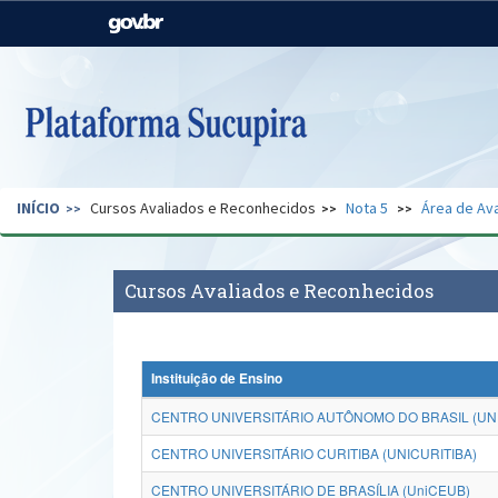
Casa Civil
Ministério da Justiça e
Segurança Pública
Ministério da Agricultura,
Ministério da Educação
Pecuária e Abastecimento
Ministério do Meio Ambiente
Ministério do Turismo
INÍCIO
Cursos Avaliados e Reconhecidos
Nota 5
Área de Ava
Secretaria de Governo
Gabinete de Segurança
Institucional
Cursos Avaliados e Reconhecidos
Instituição de Ensino
CENTRO UNIVERSITÁRIO AUTÔNOMO DO BRASIL (UNI
CENTRO UNIVERSITÁRIO CURITIBA (UNICURITIBA)
CENTRO UNIVERSITÁRIO DE BRASÍLIA (UniCEUB)