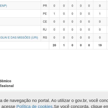
ENP)
PR
0
0
0
0
0
0
PE
1
0
0
0
0
1
CE
0
0
0
0
0
0
RJ
0
0
0
0
0
0
UAI E DAS MISSÕES (URI)
RS
0
0
0
0
0
0
20
1
0
0
0
19
adêmico
fissional
de navegação no portal. Ao utilizar o gov.br, você con
Gerar arquivo XLS
o, acesse
Política de cookies
.Se você concorda, clique 