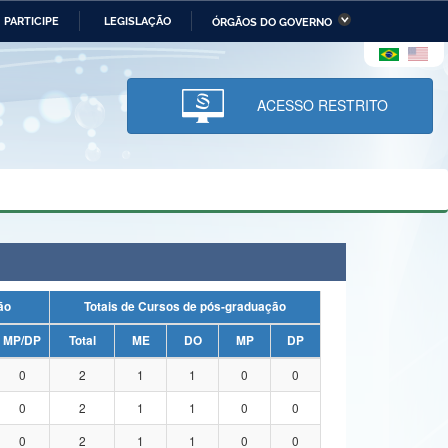
PARTICIPE
LEGISLAÇÃO
ÓRGÃOS DO GOVERNO
stério da Economia
Ministério da Infraestrutura
stério de Minas e Energia
Ministério da Ciência,
Tecnologia, Inovações e
ACESSO RESTRITO
Comunicações
tério da Mulher, da Família
Secretaria-Geral
s Direitos Humanos
lto
uação
Totais de Cursos de pós-graduação
MP/DP
Total
ME
DO
MP
DP
0
2
1
1
0
0
0
2
1
1
0
0
0
2
1
1
0
0