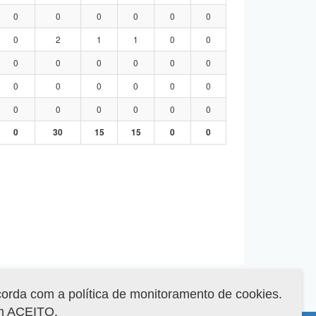
0
0
0
0
0
0
0
2
1
1
0
0
0
0
0
0
0
0
0
0
0
0
0
0
0
0
0
0
0
0
0
30
15
15
0
0
corda com a política de monitoramento de cookies.
em ACEITO.