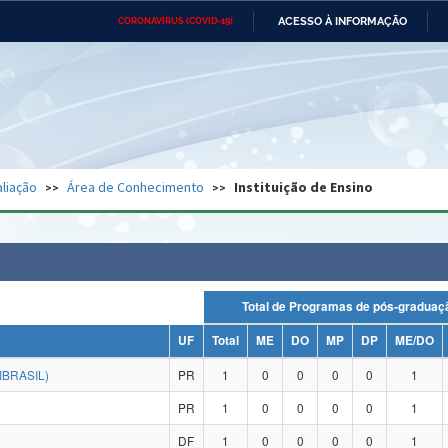
ACESSO À INFORMAÇÃO
CORONAVÍRUS (COVID-19)
Ministério da Defesa
Ministério das Relações
Mini
Exteriores
IR
PARA
O
CONTEÚDO
Ministério da Cidadania
Ministério da Saúde
Mini
Ministério do Desenvolvimento
Controladoria-Geral da União
Minis
Regional
e do
liação
Área de Conhecimento
Instituição de Ensino
Advocacia-Geral da União
Banco Central do Brasil
Plana
Total de Programas de pós-grad
UF
Total
ME
DO
MP
DP
ME/DO
BRASIL)
PR
1
0
0
0
0
1
PR
1
0
0
0
0
1
DF
1
0
0
0
0
1