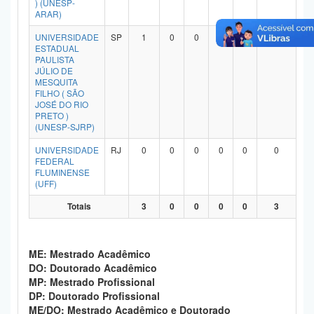
) (UNESP-
Planalto
ARAR)
UNIVERSIDADE
SP
1
0
0
0
0
1
ESTADUAL
PAULISTA
JÚLIO DE
MESQUITA
FILHO ( SÃO
JOSÉ DO RIO
PRETO )
(UNESP-SJRP)
UNIVERSIDADE
RJ
0
0
0
0
0
0
FEDERAL
FLUMINENSE
(UFF)
Totais
3
0
0
0
0
3
ME: Mestrado Acadêmico
DO: Doutorado Acadêmico
MP: Mestrado Profissional
DP: Doutorado Profissional
ME/DO: Mestrado Acadêmico e Doutorado