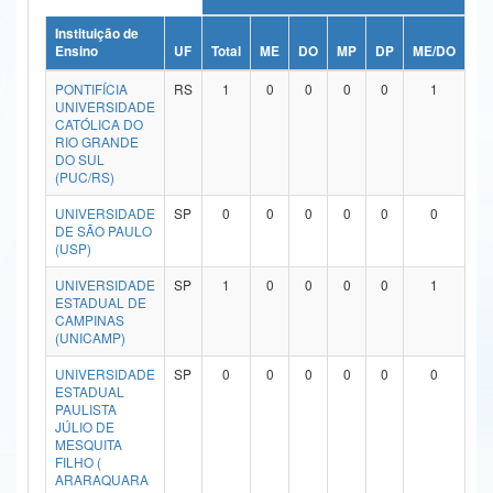
Ministério da Ciência, Tecnologia, Inovações e Comunicações
Instituição de
Ensino
UF
Total
ME
DO
MP
DP
ME/DO
MP
Ministério do Meio Ambiente
PONTIFÍCIA
RS
1
0
0
0
0
1
UNIVERSIDADE
Ministério do Turismo
CATÓLICA DO
RIO GRANDE
DO SUL
Ministério do Desenvolvimento Regional
(PUC/RS)
Controladoria-Geral da União
UNIVERSIDADE
SP
0
0
0
0
0
0
DE SÃO PAULO
(USP)
Ministério da Mulher, da Família e dos Direitos Humanos
UNIVERSIDADE
SP
1
0
0
0
0
1
Secretaria-Geral
ESTADUAL DE
CAMPINAS
Secretaria de Governo
(UNICAMP)
UNIVERSIDADE
SP
0
0
0
0
0
0
Gabinete de Segurança Institucional
ESTADUAL
PAULISTA
Advocacia-Geral da União
JÚLIO DE
MESQUITA
FILHO (
Banco Central do Brasil
ARARAQUARA