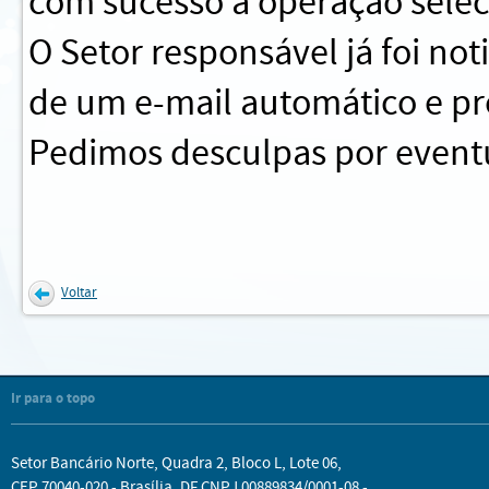
com sucesso a operação sele
O Setor responsável já foi no
de um e-mail automático e pr
Pedimos desculpas por eventu
Voltar
Ir para o topo
Setor Bancário Norte, Quadra 2, Bloco L, Lote 06,
CEP 70040-020 - Brasília, DF CNPJ 00889834/0001-08 -