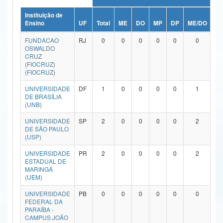
Ministério da Ciência, Tecnologia, Inovações e Comunicações
Instituição de
Ensino
UF
Total
ME
DO
MP
DP
ME/DO
M
Ministério do Meio Ambiente
FUNDACAO
RJ
0
0
0
0
0
0
OSWALDO
Ministério do Turismo
CRUZ
(FIOCRUZ)
(FIOCRUZ)
Ministério do Desenvolvimento Regional
UNIVERSIDADE
DF
1
0
0
0
0
1
Controladoria-Geral da União
DE BRASÍLIA
(UNB)
Ministério da Mulher, da Família e dos Direitos Humanos
UNIVERSIDADE
SP
2
0
0
0
0
2
DE SÃO PAULO
Secretaria-Geral
(USP)
Secretaria de Governo
UNIVERSIDADE
PR
2
0
0
0
0
2
ESTADUAL DE
MARINGÁ
Gabinete de Segurança Institucional
(UEM)
Advocacia-Geral da União
UNIVERSIDADE
PB
0
0
0
0
0
0
FEDERAL DA
PARAÍBA -
Banco Central do Brasil
CAMPUS JOÃO