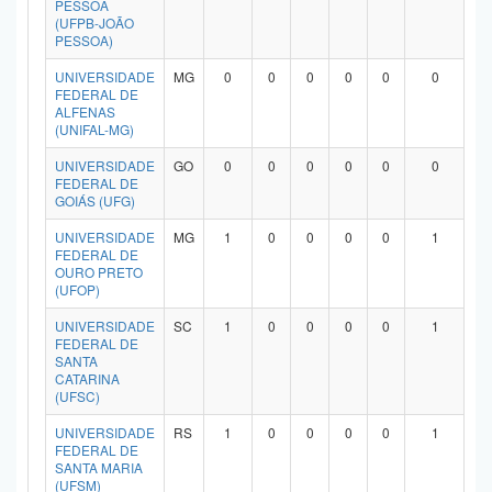
PESSOA
Planalto
(UFPB-JOÃO
PESSOA)
UNIVERSIDADE
MG
0
0
0
0
0
0
FEDERAL DE
ALFENAS
(UNIFAL-MG)
UNIVERSIDADE
GO
0
0
0
0
0
0
FEDERAL DE
GOIÁS (UFG)
UNIVERSIDADE
MG
1
0
0
0
0
1
FEDERAL DE
OURO PRETO
(UFOP)
UNIVERSIDADE
SC
1
0
0
0
0
1
FEDERAL DE
SANTA
CATARINA
(UFSC)
UNIVERSIDADE
RS
1
0
0
0
0
1
FEDERAL DE
SANTA MARIA
(UFSM)