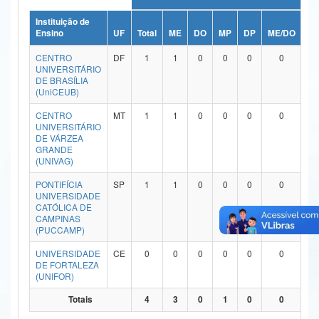
Ministério da Ciência, Tecnologia, Inovações e Comunicações
Instituição de
Ensino
UF
Total
ME
DO
MP
DP
ME/DO
MP
Ministério do Meio Ambiente
CENTRO
DF
1
1
0
0
0
0
UNIVERSITÁRIO
Ministério do Turismo
DE BRASÍLIA
(UniCEUB)
Ministério do Desenvolvimento Regional
CENTRO
MT
1
1
0
0
0
0
UNIVERSITÁRIO
Controladoria-Geral da União
DE VÁRZEA
GRANDE
(UNIVAG)
Ministério da Mulher, da Família e dos Direitos Humanos
PONTIFÍCIA
SP
1
1
0
0
0
0
Secretaria-Geral
UNIVERSIDADE
CATÓLICA DE
Secretaria de Governo
CAMPINAS
(PUCCAMP)
Gabinete de Segurança Institucional
UNIVERSIDADE
CE
0
0
0
0
0
0
DE FORTALEZA
Advocacia-Geral da União
(UNIFOR)
Totais
4
3
0
1
0
0
Banco Central do Brasil