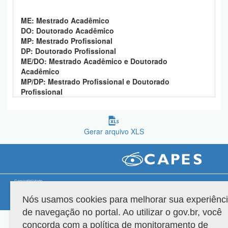
Planalto
ME: Mestrado Acadêmico
DO: Doutorado Acadêmico
MP: Mestrado Profissional
DP: Doutorado Profissional
ME/DO: Mestrado Acadêmico e Doutorado
Acadêmico
MP/DP: Mestrado Profissional e Doutorado
Profissional
Gerar arquivo XLS
Compatibilidade
Nós usamos cookies para melhorar sua experiênc
Versão do sistema: 3.88.9
Copyright 2022 Capes. Todos os direitos reservados.
de navegação no portal. Ao utilizar o gov.br, você
concorda com a política de monitoramento de