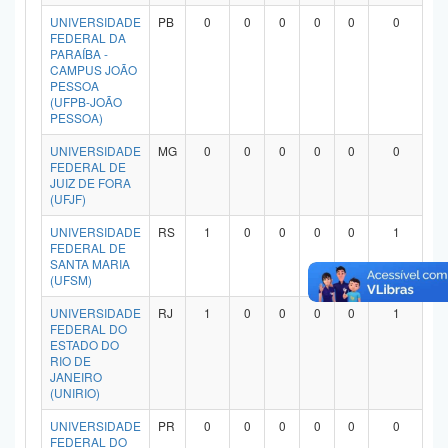
Planalto
UNIVERSIDADE
PB
0
0
0
0
0
0
FEDERAL DA
PARAÍBA -
CAMPUS JOÃO
PESSOA
(UFPB-JOÃO
PESSOA)
UNIVERSIDADE
MG
0
0
0
0
0
0
FEDERAL DE
JUIZ DE FORA
(UFJF)
UNIVERSIDADE
RS
1
0
0
0
0
1
FEDERAL DE
SANTA MARIA
(UFSM)
UNIVERSIDADE
RJ
1
0
0
0
0
1
FEDERAL DO
ESTADO DO
RIO DE
JANEIRO
(UNIRIO)
UNIVERSIDADE
PR
0
0
0
0
0
0
FEDERAL DO