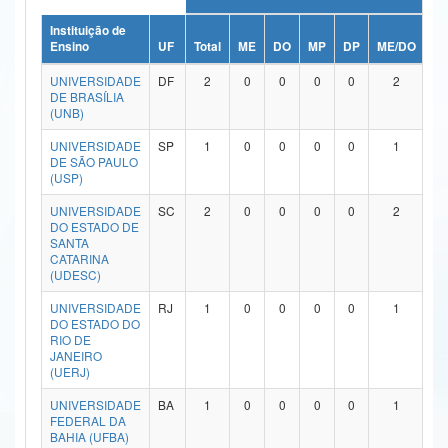
Ministério da Ciência, Tecnologia, Inovações e Comunicações
Instituição de
Ensino
UF
Total
ME
DO
MP
DP
ME/DO
M
Ministério do Meio Ambiente
UNIVERSIDADE
DF
2
0
0
0
0
2
DE BRASÍLIA
Ministério do Turismo
(UNB)
UNIVERSIDADE
SP
1
0
0
0
0
1
Ministério do Desenvolvimento Regional
DE SÃO PAULO
(USP)
Controladoria-Geral da União
UNIVERSIDADE
SC
2
0
0
0
0
2
Ministério da Mulher, da Família e dos Direitos Humanos
DO ESTADO DE
SANTA
CATARINA
Secretaria-Geral
(UDESC)
Secretaria de Governo
UNIVERSIDADE
RJ
1
0
0
0
0
1
DO ESTADO DO
RIO DE
Gabinete de Segurança Institucional
JANEIRO
(UERJ)
Advocacia-Geral da União
UNIVERSIDADE
BA
1
0
0
0
0
1
FEDERAL DA
Banco Central do Brasil
BAHIA (UFBA)