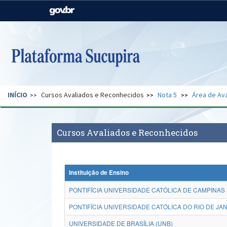
Casa Civil
Ministério da Justiça e
Segurança Pública
Ministério da Agricultura,
Ministério da Educação
Pecuária e Abastecimento
Ministério do Meio Ambiente
Ministério do Turismo
INÍCIO
Cursos Avaliados e Reconhecidos
Nota 5
Área de Ava
Secretaria de Governo
Gabinete de Segurança
Institucional
Cursos Avaliados e Reconhecidos
Instituição de Ensino
PONTIFÍCIA UNIVERSIDADE CATÓLICA DE CAMPINAS
PONTIFÍCIA UNIVERSIDADE CATÓLICA DO RIO DE JAN
UNIVERSIDADE DE BRASÍLIA (UNB)