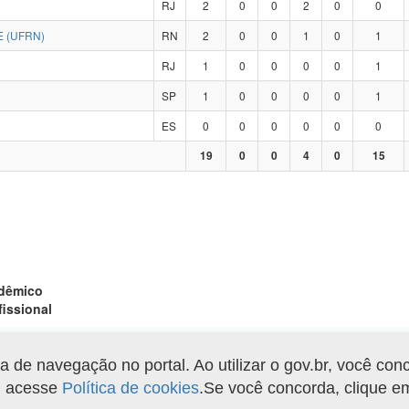
RJ
2
0
0
2
0
0
 (UFRN)
RN
2
0
0
1
0
1
RJ
1
0
0
0
0
1
SP
1
0
0
0
0
1
ES
0
0
0
0
0
0
19
0
0
4
0
15
adêmico
fissional
de navegação no portal. Ao utilizar o gov.br, você con
Gerar arquivo XLS
o, acesse
Política de cookies
.Se você concorda, clique 