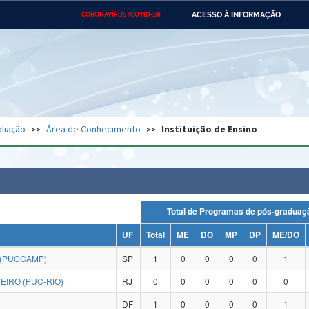
ACESSO À INFORMAÇÃO
CORONAVÍRUS (COVID-19)
Ministério da Defesa
Ministério das Relações
Mini
Exteriores
IR
PARA
O
CONTEÚDO
Ministério da Cidadania
Ministério da Saúde
Mini
Ministério do Desenvolvimento
Controladoria-Geral da União
Minis
Regional
e do
liação
Área de Conhecimento
Instituição de Ensino
Advocacia-Geral da União
Banco Central do Brasil
Plana
Total de Programas de pós-grad
UF
Total
ME
DO
MP
DP
ME/DO
 (PUCCAMP)
SP
1
0
0
0
0
1
EIRO (PUC-RIO)
RJ
0
0
0
0
0
0
DF
1
0
0
0
0
1