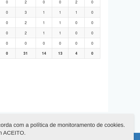
0
2
0
0
2
0
0
3
1
1
1
0
0
2
1
1
0
0
0
2
1
1
0
0
0
0
0
0
0
0
0
31
14
13
4
0
corda com a política de monitoramento de cookies.
em ACEITO.