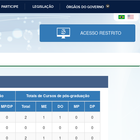
PARTICIPE
LEGISLAÇÃO
ÓRGÃOS DO GOVERNO
stério da Economia
Ministério da Infraestrutura
stério de Minas e Energia
Ministério da Ciência,
Tecnologia, Inovações e
ACESSO RESTRITO
Comunicações
tério da Mulher, da Família
Secretaria-Geral
s Direitos Humanos
lto
uação
Totais de Cursos de pós-graduação
MP/DP
Total
ME
DO
MP
DP
0
2
1
1
0
0
0
0
0
0
0
0
0
2
1
1
0
0