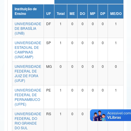
Ministério da Ciência, Tecnologia, Inovações e Comunicações
Instituição de
Ensino
UF
Total
ME
DO
MP
DP
ME/DO
M
Ministério do Meio Ambiente
UNIVERSIDADE
DF
1
0
0
0
0
1
DE BRASÍLIA
Ministério do Turismo
(UNB)
UNIVERSIDADE
SP
1
0
0
0
0
1
Ministério do Desenvolvimento Regional
ESTADUAL DE
CAMPINAS
Controladoria-Geral da União
(UNICAMP)
Ministério da Mulher, da Família e dos Direitos Humanos
UNIVERSIDADE
MG
0
0
0
0
0
0
FEDERAL DE
JUIZ DE FORA
Secretaria-Geral
(UFJF)
Secretaria de Governo
UNIVERSIDADE
PE
1
0
0
0
0
1
FEDERAL DE
PERNAMBUCO
Gabinete de Segurança Institucional
(UFPE)
Advocacia-Geral da União
UNIVERSIDADE
RS
1
0
0
0
0
1
FEDERAL DO
RIO GRANDE
Banco Central do Brasil
DO SUL