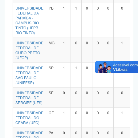
UNIVERSIDADE
PB
1
1
0
0
0
0
FEDERAL DA
PARAÍBA -
CAMPUS RIO
TINTO (UFPB-
RIO TINTO)
UNIVERSIDADE
MG
1
0
0
0
0
1
FEDERAL DE
OURO PRETO
(UFOP)
UNIVERSIDADE
SP
1
1
0
0
0
0
FEDERAL DE
SÃO PAULO
(UNIFESP)
UNIVERSIDADE
SE
0
0
0
0
0
0
FEDERAL DE
SERGIPE (UFS)
UNIVERSIDADE
CE
1
0
0
0
0
1
FEDERAL DO
CEARÁ (UFC)
UNIVERSIDADE
PA
0
0
0
0
0
0
FEDERAL DO