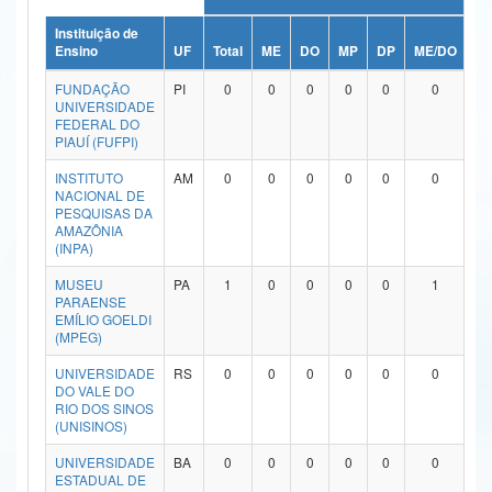
Ministério da Ciência, Tecnologia, Inovações e Comunicações
Instituição de
Ensino
UF
Total
ME
DO
MP
DP
ME/DO
M
Ministério do Meio Ambiente
FUNDAÇÃO
PI
0
0
0
0
0
0
UNIVERSIDADE
Ministério do Turismo
FEDERAL DO
PIAUÍ (FUFPI)
Ministério do Desenvolvimento Regional
INSTITUTO
AM
0
0
0
0
0
0
NACIONAL DE
Controladoria-Geral da União
PESQUISAS DA
AMAZÔNIA
(INPA)
Ministério da Mulher, da Família e dos Direitos Humanos
MUSEU
PA
1
0
0
0
0
1
Secretaria-Geral
PARAENSE
EMÍLIO GOELDI
Secretaria de Governo
(MPEG)
UNIVERSIDADE
RS
0
0
0
0
0
0
Gabinete de Segurança Institucional
DO VALE DO
RIO DOS SINOS
Advocacia-Geral da União
(UNISINOS)
UNIVERSIDADE
BA
0
0
0
0
0
0
Banco Central do Brasil
ESTADUAL DE