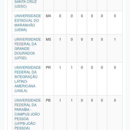
SANTA CRUZ
Planalto
(UESC)
UNIVERSIDADE
MA
0
0
0
0
0
0
ESTADUAL DO
MARANHÃO
(UEMA)
UNIVERSIDADE
MS
1
0
0
0
0
1
FEDERAL DA
GRANDE
DOURADOS
(UFGD)
UNIVERSIDADE
PR
1
1
0
0
0
0
FEDERAL DA
INTEGRAÇÃO
LATINO-
AMERICANA
(UNILA)
UNIVERSIDADE
PB
1
1
0
0
0
0
FEDERAL DA
PARAÍBA -
CAMPUS JOÃO
PESSOA
(UFPB-JOÃO
PESSOA)