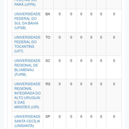
PARÁ (UFPA)
UNIVERSIDADE
BA
0
0
0
0
0
0
FEDERAL DO
SUL DA BAHIA
(UFSB)
UNIVERSIDADE
TO
0
0
0
0
0
0
FEDERAL DO
TOCANTINS
(UFT)
UNIVERSIDADE
SC
0
0
0
0
0
0
REGIONAL DE
BLUMENAU
(FURB)
UNIVERSIDADE
RS
0
0
0
0
0
0
REGIONAL
INTEGRADA DO
ALTO URUGUAI
E DAS
MISSÕES (URI)
UNIVERSIDADE
SP
0
0
0
0
0
0
SANTA CECÍLIA
(UNISANTA)