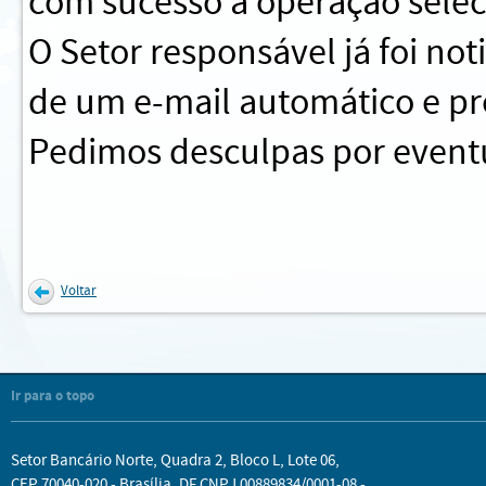
com sucesso a operação sele
O Setor responsável já foi no
de um e-mail automático e pr
Pedimos desculpas por eventu
Voltar
Ir para o topo
Setor Bancário Norte, Quadra 2, Bloco L, Lote 06,
CEP 70040-020 - Brasília, DF CNPJ 00889834/0001-08 -