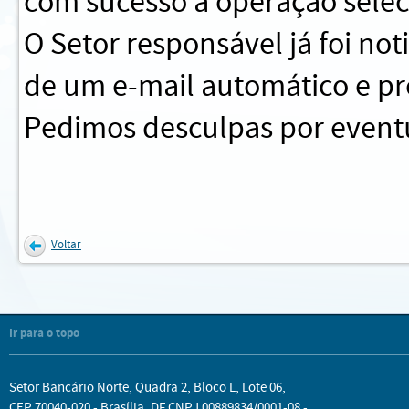
com sucesso a operação sele
O Setor responsável já foi no
de um e-mail automático e pr
Pedimos desculpas por eventu
Voltar
Ir para o topo
Setor Bancário Norte, Quadra 2, Bloco L, Lote 06,
CEP 70040-020 - Brasília, DF CNPJ 00889834/0001-08 -