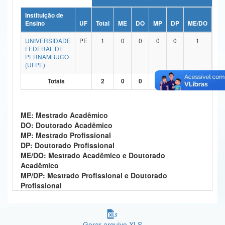
Ministério da Ciência, Tecnologia, Inovações e Comunicações
Instituição de
Ensino
UF
Total
ME
DO
MP
DP
ME/DO
MP
Ministério do Meio Ambiente
UNIVERSIDADE
PE
1
0
0
0
0
1
FEDERAL DE
Ministério do Turismo
PERNAMBUCO
(UFPE)
Ministério do Desenvolvimento Regional
Totais
2
0
0
0
0
2
Controladoria-Geral da União
Ministério da Mulher, da Família e dos Direitos Humanos
ME: Mestrado Acadêmico
DO: Doutorado Acadêmico
Secretaria-Geral
MP: Mestrado Profissional
DP: Doutorado Profissional
Secretaria de Governo
ME/DO: Mestrado Acadêmico e Doutorado
Acadêmico
Gabinete de Segurança Institucional
MP/DP: Mestrado Profissional e Doutorado
Profissional
Advocacia-Geral da União
Banco Central do Brasil
Gerar arquivo XLS