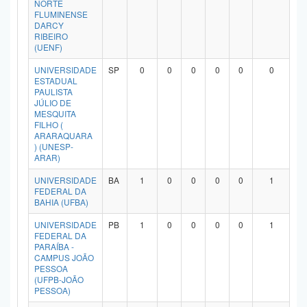
NORTE
Planalto
FLUMINENSE
DARCY
RIBEIRO
(UENF)
UNIVERSIDADE
SP
0
0
0
0
0
0
ESTADUAL
PAULISTA
JÚLIO DE
MESQUITA
FILHO (
ARARAQUARA
) (UNESP-
ARAR)
UNIVERSIDADE
BA
1
0
0
0
0
1
FEDERAL DA
BAHIA (UFBA)
UNIVERSIDADE
PB
1
0
0
0
0
1
FEDERAL DA
PARAÍBA -
CAMPUS JOÃO
PESSOA
(UFPB-JOÃO
PESSOA)