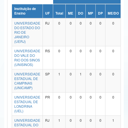
Ministério da Ciência, Tecnologia, Inovações e Comunicações
Instituição de
Ensino
UF
Total
ME
DO
MP
DP
ME/DO
M
Ministério do Meio Ambiente
UNIVERSIDADE
RJ
0
0
0
0
0
0
DO ESTADO DO
Ministério do Turismo
RIO DE
JANEIRO
(UERJ)
Ministério do Desenvolvimento Regional
UNIVERSIDADE
RS
0
0
0
0
0
0
Controladoria-Geral da União
DO VALE DO
RIO DOS SINOS
(UNISINOS)
Ministério da Mulher, da Família e dos Direitos Humanos
UNIVERSIDADE
SP
1
0
1
0
0
0
Secretaria-Geral
ESTADUAL DE
CAMPINAS
Secretaria de Governo
(UNICAMP)
UNIVERSIDADE
PR
0
0
0
0
0
0
Gabinete de Segurança Institucional
ESTADUAL DE
LONDRINA
Advocacia-Geral da União
(UEL)
UNIVERSIDADE
RJ
1
0
0
0
0
1
Banco Central do Brasil
ESTADUAL DO