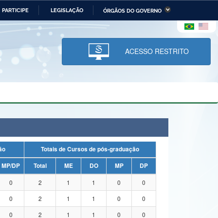
PARTICIPE
LEGISLAÇÃO
ÓRGÃOS DO GOVERNO
stério da Economia
Ministério da Infraestrutura
stério de Minas e Energia
Ministério da Ciência,
Tecnologia, Inovações e
ACESSO RESTRITO
Comunicações
tério da Mulher, da Família
Secretaria-Geral
s Direitos Humanos
lto
uação
Totais de Cursos de pós-graduação
MP/DP
Total
ME
DO
MP
DP
0
2
1
1
0
0
0
2
1
1
0
0
0
2
1
1
0
0