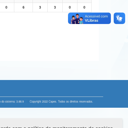
0
6
3
3
0
0
 do sistema: 3.88.9
Copyright 2022 Capes. Todos os direitos reservados.