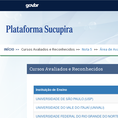
Casa Civil
Ministério da Justiça e
Segurança Pública
Ministério da Agricultura,
Ministério da Educação
Pecuária e Abastecimento
Ministério do Meio Ambiente
Ministério do Turismo
INÍCIO
Cursos Avaliados e Reconhecidos
Nota 5
Área de Ava
Secretaria de Governo
Gabinete de Segurança
Institucional
Cursos Avaliados e Reconhecidos
Instituição de Ensino
UNIVERSIDADE DE SÃO PAULO (USP)
UNIVERSIDADE DO VALE DO ITAJAÍ (UNIVALI)
UNIVERSIDADE FEDERAL DO RIO GRANDE DO NORTE