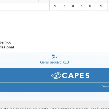
3
0
0
0
0
3
adêmico
fissional
Gerar arquivo XLS
Versão