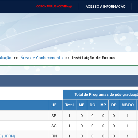
ACESSO À INFORMAÇÃO
CORONAVÍRUS (COVID-19)
Ministério da Defesa
Ministério das Relações
Mini
Exteriores
IR
PARA
O
CONTEÚDO
Ministério da Cidadania
Ministério da Saúde
Mini
Ministério do Desenvolvimento
Controladoria-Geral da União
Minis
Regional
e do
liação
Área de Conhecimento
Instituição de Ensino
Advocacia-Geral da União
Banco Central do Brasil
Plana
Total de Programas de pós-grad
UF
Total
ME
DO
MP
DP
ME/DO
SP
1
0
0
0
0
1
SC
1
0
0
0
0
1
 (UFRN)
RN
1
0
0
0
0
1