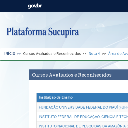
Casa Civil
Ministério da Justiça e
Segurança Pública
Ministério da Agricultura,
Ministério da Educação
Pecuária e Abastecimento
Ministério do Meio Ambiente
Ministério do Turismo
INÍCIO
Cursos Avaliados e Reconhecidos
Nota 4
Área de Ava
Secretaria de Governo
Gabinete de Segurança
Institucional
Cursos Avaliados e Reconhecidos
Instituição de Ensino
FUNDAÇÃO UNIVERSIDADE FEDERAL DO PIAUÍ (FUFP
INSTITUTO FEDERAL DE EDUCAÇÃO, CIÊNCIA E TECN
INSTITUTO NACIONAL DE PESQUISAS DA AMAZÔNIA (