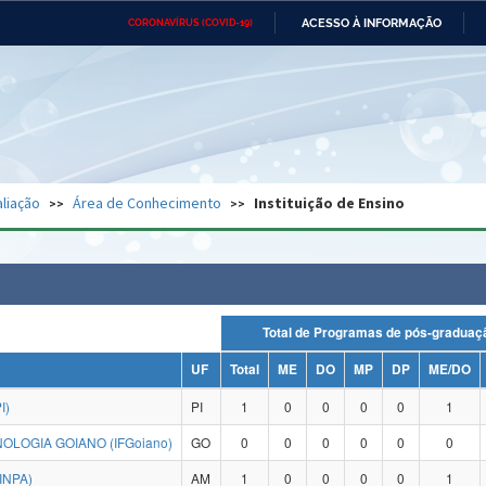
ACESSO À INFORMAÇÃO
CORONAVÍRUS (COVID-19)
Ministério da Defesa
Ministério das Relações
Mini
Exteriores
IR
PARA
O
CONTEÚDO
Ministério da Cidadania
Ministério da Saúde
Mini
Ministério do Desenvolvimento
Controladoria-Geral da União
Minis
Regional
e do
liação
Área de Conhecimento
Instituição de Ensino
Advocacia-Geral da União
Banco Central do Brasil
Plana
Total de Programas de pós-grad
UF
Total
ME
DO
MP
DP
ME/DO
I)
PI
1
0
0
0
0
1
OLOGIA GOIANO (IFGoiano)
GO
0
0
0
0
0
0
INPA)
AM
1
0
0
0
0
1