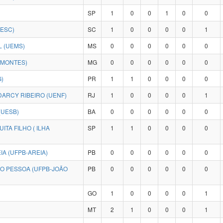
SP
1
0
0
1
0
0
DESC)
SC
1
0
0
0
0
1
 (UEMS)
MS
0
0
0
0
0
0
IMONTES)
MG
0
0
0
0
0
0
)
PR
1
1
0
0
0
0
ARCY RIBEIRO (UENF)
RJ
1
0
0
0
0
1
(UESB)
BA
0
0
0
0
0
0
TA FILHO ( ILHA
SP
1
1
0
0
0
0
A (UFPB-AREIA)
PB
0
0
0
0
0
0
ÃO PESSOA (UFPB-JOÃO
PB
0
0
0
0
0
0
GO
1
0
0
0
0
1
MT
2
1
0
0
0
1