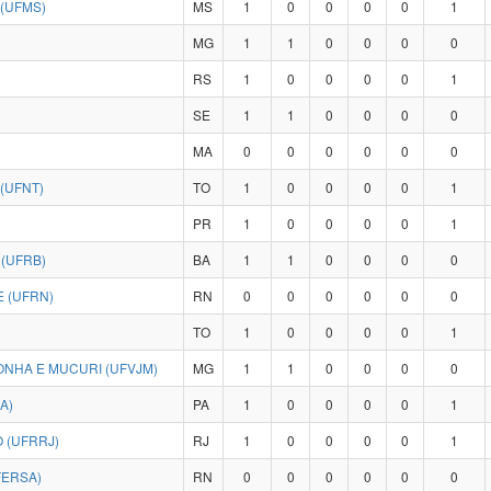
(UFMS)
MS
1
0
0
0
0
1
MG
1
1
0
0
0
0
RS
1
0
0
0
0
1
SE
1
1
0
0
0
0
MA
0
0
0
0
0
0
(UFNT)
TO
1
0
0
0
0
1
PR
1
0
0
0
0
1
(UFRB)
BA
1
1
0
0
0
0
 (UFRN)
RN
0
0
0
0
0
0
TO
1
0
0
0
0
1
ONHA E MUCURI (UFVJM)
MG
1
1
0
0
0
0
A)
PA
1
0
0
0
0
1
 (UFRRJ)
RJ
1
0
0
0
0
1
FERSA)
RN
0
0
0
0
0
0