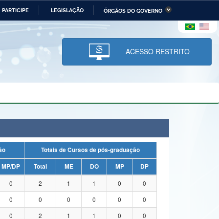
PARTICIPE
LEGISLAÇÃO
ÓRGÃOS DO GOVERNO
stério da Economia
Ministério da Infraestrutura
stério de Minas e Energia
Ministério da Ciência,
Tecnologia, Inovações e
ACESSO RESTRITO
Comunicações
tério da Mulher, da Família
Secretaria-Geral
s Direitos Humanos
lto
uação
Totais de Cursos de pós-graduação
MP/DP
Total
ME
DO
MP
DP
0
2
1
1
0
0
0
0
0
0
0
0
0
2
1
1
0
0