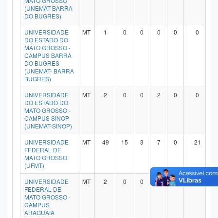
MATO GROSSO
(UNEMAT-BARRA
Planalto
DO BUGRES)
UNIVERSIDADE
MT
1
0
0
0
0
0
DO ESTADO DO
MATO GROSSO -
CAMPUS BARRA
DO BUGRES
(UNEMAT- BARRA
BUGRES)
UNIVERSIDADE
MT
2
0
0
2
0
0
DO ESTADO DO
MATO GROSSO -
CAMPUS SINOP
(UNEMAT-SINOP)
UNIVERSIDADE
MT
49
15
3
7
0
21
FEDERAL DE
MATO GROSSO
(UFMT)
UNIVERSIDADE
MT
2
0
0
1
0
0
FEDERAL DE
MATO GROSSO -
CAMPUS
ARAGUAIA