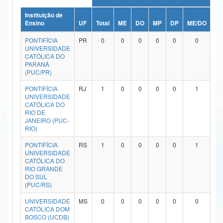
Ministério da Ciência, Tecnologia, Inovações e Comunicações
Instituição de
Ensino
UF
Total
ME
DO
MP
DP
ME/DO
MP
Ministério do Meio Ambiente
PONTIFÍCIA
PR
0
0
0
0
0
0
UNIVERSIDADE
Ministério do Turismo
CATÓLICA DO
PARANÁ
(PUC/PR)
Ministério do Desenvolvimento Regional
PONTIFÍCIA
RJ
1
0
0
0
0
1
Controladoria-Geral da União
UNIVERSIDADE
CATÓLICA DO
RIO DE
Ministério da Mulher, da Família e dos Direitos Humanos
JANEIRO (PUC-
RIO)
Secretaria-Geral
PONTIFÍCIA
RS
1
0
0
0
0
1
Secretaria de Governo
UNIVERSIDADE
CATÓLICA DO
RIO GRANDE
Gabinete de Segurança Institucional
DO SUL
(PUC/RS)
Advocacia-Geral da União
UNIVERSIDADE
MS
0
0
0
0
0
0
CATÓLICA DOM
Banco Central do Brasil
BOSCO (UCDB)