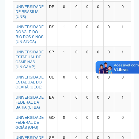
Planalto
UNIVERSIDADE
DF
0
0
0
0
0
0
DE BRASÍLIA
(UNB)
UNIVERSIDADE
RS
1
0
0
0
0
1
DO VALE DO
RIO DOS SINOS
(UNISINOS)
UNIVERSIDADE
SP
1
0
0
0
0
1
ESTADUAL DE
CAMPINAS
(UNICAMP)
UNIVERSIDADE
CE
0
0
0
0
0
0
ESTADUAL DO
CEARÁ (UECE)
UNIVERSIDADE
BA
1
0
0
0
0
1
FEDERAL DA
BAHIA (UFBA)
UNIVERSIDADE
GO
0
0
0
0
0
0
FEDERAL DE
GOIÁS (UFG)
UNIVERSIDADE
SE
0
0
0
0
0
0