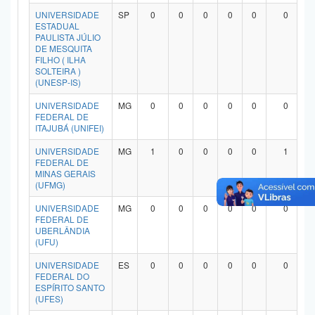
Planalto
UNIVERSIDADE
SP
0
0
0
0
0
0
ESTADUAL
PAULISTA JÚLIO
DE MESQUITA
FILHO ( ILHA
SOLTEIRA )
(UNESP-IS)
UNIVERSIDADE
MG
0
0
0
0
0
0
FEDERAL DE
ITAJUBÁ (UNIFEI)
UNIVERSIDADE
MG
1
0
0
0
0
1
FEDERAL DE
MINAS GERAIS
(UFMG)
UNIVERSIDADE
MG
0
0
0
0
0
0
FEDERAL DE
UBERLÂNDIA
(UFU)
UNIVERSIDADE
ES
0
0
0
0
0
0
FEDERAL DO
ESPÍRITO SANTO
(UFES)