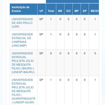
Ministério da Ciência, Tecnologia, Inovações e Comunicações
Instituição de
Ensino
UF
Total
ME
DO
MP
DP
ME/DO
Ministério do Meio Ambiente
UNIVERSIDADE
SP
1
0
0
0
0
1
DE SÃO PAULO
Ministério do Turismo
(USP)
UNIVERSIDADE
SP
1
0
0
0
0
1
Ministério do Desenvolvimento Regional
ESTADUAL DE
CAMPINAS
Controladoria-Geral da União
(UNICAMP)
Ministério da Mulher, da Família e dos Direitos Humanos
UNIVERSIDADE
SP
0
0
0
0
0
0
ESTADUAL
PAULISTA JÚLIO
Secretaria-Geral
DE MESQUITA
FILHO ( BAURU )
Secretaria de Governo
(UNESP-BAURU)
UNIVERSIDADE
SP
1
0
0
0
0
1
Gabinete de Segurança Institucional
ESTADUAL
PAULISTA JÚLIO
Advocacia-Geral da União
DE MESQUITA
FILHO (
GUARATINGUETÁ
Banco Central do Brasil
) (UNESP-GUAR)