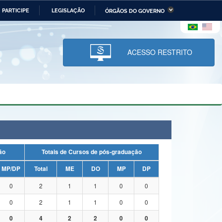
PARTICIPE
LEGISLAÇÃO
ÓRGÃOS DO GOVERNO
stério da Economia
Ministério da Infraestrutura
stério de Minas e Energia
Ministério da Ciência,
Tecnologia, Inovações e
ACESSO RESTRITO
Comunicações
tério da Mulher, da Família
Secretaria-Geral
s Direitos Humanos
lto
uação
Totais de Cursos de pós-graduação
MP/DP
Total
ME
DO
MP
DP
0
2
1
1
0
0
0
2
1
1
0
0
0
4
2
2
0
0