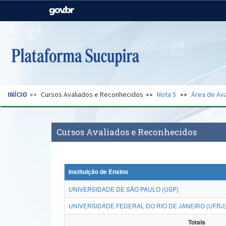
Casa Civil
Ministério da Justiça e
Segurança Pública
Ministério da Agricultura,
Ministério da Educação
Pecuária e Abastecimento
Ministério do Meio Ambiente
Ministério do Turismo
INÍCIO
Cursos Avaliados e Reconhecidos
Nota 5
Área de Ava
Secretaria de Governo
Gabinete de Segurança
Institucional
Cursos Avaliados e Reconhecidos
Instituição de Ensino
UNIVERSIDADE DE SÃO PAULO (USP)
UNIVERSIDADE FEDERAL DO RIO DE JANEIRO (UFRJ)
Totais