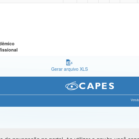
adêmico
fissional
Gerar arquivo XLS
Versão