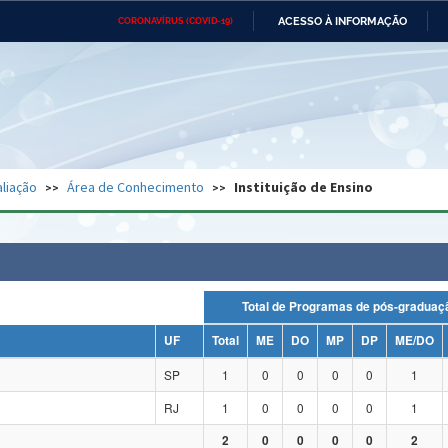
ACESSO À INFORMAÇÃO
CORONAVÍRUS (COVID-19)
Ministério da Defesa
Ministério das Relações
Mini
Exteriores
IR
PARA
O
CONTEÚDO
Ministério da Cidadania
Ministério da Saúde
Mini
Ministério do Desenvolvimento
Controladoria-Geral da União
Minis
Regional
e do
liação
Área de Conhecimento
Instituição de Ensino
Advocacia-Geral da União
Banco Central do Brasil
Plana
Total de Programas de pós-grad
UF
Total
ME
DO
MP
DP
ME/DO
SP
1
0
0
0
0
1
RJ
1
0
0
0
0
1
2
0
0
0
0
2