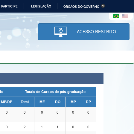
PARTICIPE
LEGISLAÇÃO
ÓRGÃOS DO GOVERNO
stério da Economia
Ministério da Infraestrutura
stério de Minas e Energia
Ministério da Ciência,
Tecnologia, Inovações e
ACESSO RESTRITO
Comunicações
tério da Mulher, da Família
Secretaria-Geral
s Direitos Humanos
lto
uação
Totais de Cursos de pós-graduação
MP/DP
Total
ME
DO
MP
DP
0
0
0
0
0
0
0
2
1
1
0
0