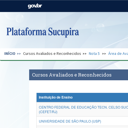
Casa Civil
Ministério da Justiça e
Segurança Pública
Ministério da Agricultura,
Ministério da Educação
Pecuária e Abastecimento
Ministério do Meio Ambiente
Ministério do Turismo
INÍCIO
Cursos Avaliados e Reconhecidos
Nota 5
Área de Ava
Secretaria de Governo
Gabinete de Segurança
Institucional
Cursos Avaliados e Reconhecidos
Instituição de Ensino
CENTRO FEDERAL DE EDUCAÇÃO TECN. CELSO SU
(CEFET/RJ)
UNIVERSIDADE DE SÃO PAULO (USP)