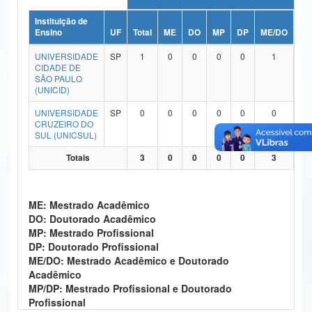
Ministério da Ciência, Tecnologia, Inovações e Comunicações
Instituição de
Ensino
UF
Total
ME
DO
MP
DP
ME/DO
MP
Ministério do Meio Ambiente
UNIVERSIDADE
SP
1
0
0
0
0
1
CIDADE DE
Ministério do Turismo
SÃO PAULO
(UNICID)
Ministério do Desenvolvimento Regional
UNIVERSIDADE
SP
0
0
0
0
0
0
CRUZEIRO DO
Controladoria-Geral da União
SUL (UNICSUL)
Ministério da Mulher, da Família e dos Direitos Humanos
Totais
3
0
0
0
0
3
Secretaria-Geral
ME: Mestrado Acadêmico
Secretaria de Governo
DO: Doutorado Acadêmico
MP: Mestrado Profissional
Gabinete de Segurança Institucional
DP: Doutorado Profissional
ME/DO: Mestrado Acadêmico e Doutorado
Advocacia-Geral da União
Acadêmico
MP/DP: Mestrado Profissional e Doutorado
Banco Central do Brasil
Profissional