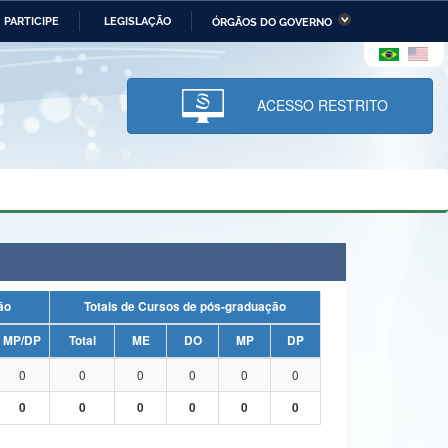
PARTICIPE
LEGISLAÇÃO
ÓRGÃOS DO GOVERNO
stério da Economia
Ministério da Infraestrutura
stério de Minas e Energia
Ministério da Ciência,
Tecnologia, Inovações e
ACESSO RESTRITO
Comunicações
tério da Mulher, da Família
Secretaria-Geral
s Direitos Humanos
lto
uação
Totais de Cursos de pós-graduação
MP/DP
Total
ME
DO
MP
DP
0
0
0
0
0
0
0
0
0
0
0
0