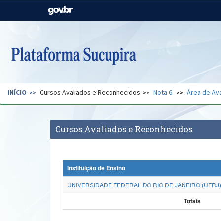
Casa Civil
Ministério da Justiça e
Segurança Pública
Ministério da Agricultura,
Ministério da Educação
Pecuária e Abastecimento
Ministério do Meio Ambiente
Ministério do Turismo
INÍCIO
Cursos Avaliados e Reconhecidos
Nota 6
Área de Ava
Secretaria de Governo
Gabinete de Segurança
Institucional
Cursos Avaliados e Reconhecidos
Instituição de Ensino
UNIVERSIDADE FEDERAL DO RIO DE JANEIRO (UFRJ)
Totais