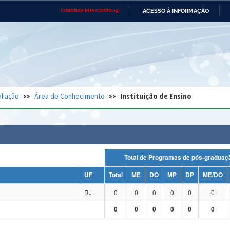
ACESSO À INFORMAÇÃO
CORONAVÍRUS (COVID-19)
Ministério da Defesa
Ministério das Relações
Mini
Exteriores
IR
PARA
O
CONTEÚDO
Ministério da Cidadania
Ministério da Saúde
Mini
Ministério do Desenvolvimento
Controladoria-Geral da União
Minis
Regional
e do
liação
Área de Conhecimento
Instituição de Ensino
Advocacia-Geral da União
Banco Central do Brasil
Plana
Total de Programas de pós-grad
UF
Total
ME
DO
MP
DP
ME/DO
RJ
0
0
0
0
0
0
0
0
0
0
0
0