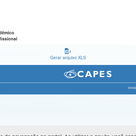
adêmico
fissional
Gerar arquivo XLS
Versão