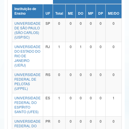
Ministério da Ciência, Tecnologia, Inovações e Comunicações
Instituição de
Ensino
UF
Total
ME
DO
MP
DP
ME/DO
MP
Ministério do Meio Ambiente
UNIVERSIDADE
SP
0
0
0
0
0
0
DE SÃO PAULO
Ministério do Turismo
(SÃO CARLOS)
(USP/SC)
Ministério do Desenvolvimento Regional
UNIVERSIDADE
RJ
1
0
1
0
0
0
DO ESTADO DO
Controladoria-Geral da União
RIO DE
JANEIRO
(UERJ)
Ministério da Mulher, da Família e dos Direitos Humanos
UNIVERSIDADE
RS
0
0
0
0
0
0
Secretaria-Geral
FEDERAL DE
PELOTAS
Secretaria de Governo
(UFPEL)
UNIVERSIDADE
ES
1
0
0
0
0
1
Gabinete de Segurança Institucional
FEDERAL DO
ESPÍRITO
Advocacia-Geral da União
SANTO (UFES)
UNIVERSIDADE
PR
0
0
0
0
0
0
Banco Central do Brasil
FEDERAL DO