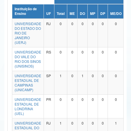
Ministério da Ciência, Tecnologia, Inovações e Comunicações
Instituição de
Ensino
UF
Total
ME
DO
MP
DP
ME/DO
M
Ministério do Meio Ambiente
UNIVERSIDADE
RJ
0
0
0
0
0
0
DO ESTADO DO
Ministério do Turismo
RIO DE
JANEIRO
(UERJ)
Ministério do Desenvolvimento Regional
UNIVERSIDADE
RS
0
0
0
0
0
0
Controladoria-Geral da União
DO VALE DO
RIO DOS SINOS
(UNISINOS)
Ministério da Mulher, da Família e dos Direitos Humanos
UNIVERSIDADE
SP
1
0
1
0
0
0
Secretaria-Geral
ESTADUAL DE
CAMPINAS
Secretaria de Governo
(UNICAMP)
UNIVERSIDADE
PR
0
0
0
0
0
0
Gabinete de Segurança Institucional
ESTADUAL DE
LONDRINA
Advocacia-Geral da União
(UEL)
UNIVERSIDADE
RJ
1
0
0
0
0
1
Banco Central do Brasil
ESTADUAL DO