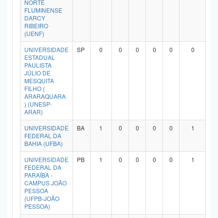
NORTE
Planalto
FLUMINENSE
DARCY
RIBEIRO
(UENF)
UNIVERSIDADE
SP
0
0
0
0
0
0
ESTADUAL
PAULISTA
JÚLIO DE
MESQUITA
FILHO (
ARARAQUARA
) (UNESP-
ARAR)
UNIVERSIDADE
BA
1
0
0
0
0
1
FEDERAL DA
BAHIA (UFBA)
UNIVERSIDADE
PB
1
0
0
0
0
1
FEDERAL DA
PARAÍBA -
CAMPUS JOÃO
PESSOA
(UFPB-JOÃO
PESSOA)