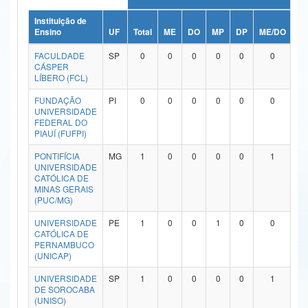
Ministério da Ciência, Tecnologia, Inovações e Comunicações
Instituição de
Ensino
UF
Total
ME
DO
MP
DP
ME/DO
M
Ministério do Meio Ambiente
FACULDADE
SP
0
0
0
0
0
0
CÁSPER
Ministério do Turismo
LÍBERO (FCL)
FUNDAÇÃO
PI
0
0
0
0
0
0
Ministério do Desenvolvimento Regional
UNIVERSIDADE
FEDERAL DO
Controladoria-Geral da União
PIAUÍ (FUFPI)
Ministério da Mulher, da Família e dos Direitos Humanos
PONTIFÍCIA
MG
1
0
0
0
0
1
UNIVERSIDADE
CATÓLICA DE
Secretaria-Geral
MINAS GERAIS
(PUC/MG)
Secretaria de Governo
UNIVERSIDADE
PE
1
0
0
1
0
0
CATÓLICA DE
Gabinete de Segurança Institucional
PERNAMBUCO
(UNICAP)
Advocacia-Geral da União
UNIVERSIDADE
SP
1
0
0
0
0
1
DE SOROCABA
Banco Central do Brasil
(UNISO)