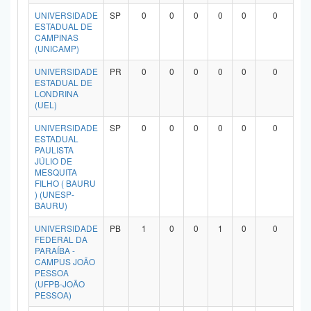
Planalto
UNIVERSIDADE
SP
0
0
0
0
0
0
ESTADUAL DE
CAMPINAS
(UNICAMP)
UNIVERSIDADE
PR
0
0
0
0
0
0
ESTADUAL DE
LONDRINA
(UEL)
UNIVERSIDADE
SP
0
0
0
0
0
0
ESTADUAL
PAULISTA
JÚLIO DE
MESQUITA
FILHO ( BAURU
) (UNESP-
BAURU)
UNIVERSIDADE
PB
1
0
0
1
0
0
FEDERAL DA
PARAÍBA -
CAMPUS JOÃO
PESSOA
(UFPB-JOÃO
PESSOA)