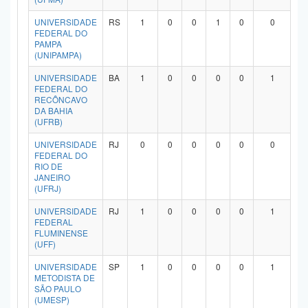
UNIVERSIDADE
RS
1
0
0
1
0
0
FEDERAL DO
PAMPA
(UNIPAMPA)
UNIVERSIDADE
BA
1
0
0
0
0
1
FEDERAL DO
RECÔNCAVO
DA BAHIA
(UFRB)
UNIVERSIDADE
RJ
0
0
0
0
0
0
FEDERAL DO
RIO DE
JANEIRO
(UFRJ)
UNIVERSIDADE
RJ
1
0
0
0
0
1
FEDERAL
FLUMINENSE
(UFF)
UNIVERSIDADE
SP
1
0
0
0
0
1
METODISTA DE
SÃO PAULO
(UMESP)