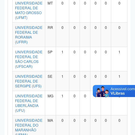
UNIVERSIDADE
MT
0
0
0
0
0
0
FEDERAL DE
MATO GROSSO
(UFMT)
UNIVERSIDADE
RR
0
0
0
0
0
0
FEDERAL DE
RORAIMA
(UFRR)
UNIVERSIDADE
SP
1
0
0
0
0
1
FEDERAL DE
SÃO CARLOS
(UFSCAR)
UNIVERSIDADE
SE
1
0
0
0
0
1
FEDERAL DE
SERGIPE (UFS)
UNIVERSIDADE
MG
1
0
0
1
0
0
FEDERAL DE
UBERLÂNDIA
(UFU)
UNIVERSIDADE
MA
0
0
0
0
0
0
FEDERAL DO
MARANHÃO
(UFMA)