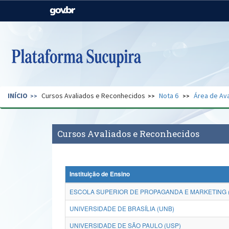
Casa Civil
Ministério da Justiça e
Segurança Pública
Ministério da Agricultura,
Ministério da Educação
Pecuária e Abastecimento
Ministério do Meio Ambiente
Ministério do Turismo
INÍCIO
Cursos Avaliados e Reconhecidos
Nota 6
Área de Ava
Secretaria de Governo
Gabinete de Segurança
Institucional
Cursos Avaliados e Reconhecidos
Instituição de Ensino
ESCOLA SUPERIOR DE PROPAGANDA E MARKETING 
UNIVERSIDADE DE BRASÍLIA (UNB)
UNIVERSIDADE DE SÃO PAULO (USP)