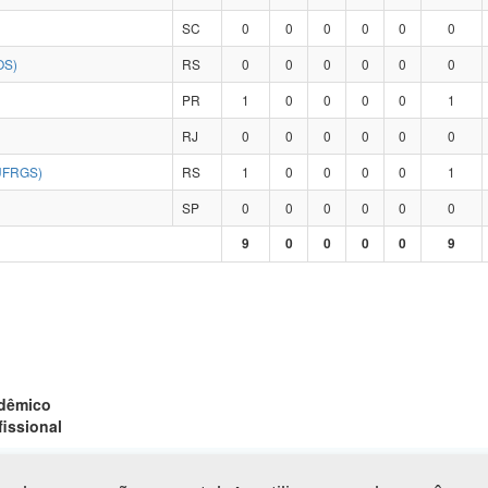
SC
0
0
0
0
0
0
OS)
RS
0
0
0
0
0
0
PR
1
0
0
0
0
1
RJ
0
0
0
0
0
0
UFRGS)
RS
1
0
0
0
0
1
SP
0
0
0
0
0
0
9
0
0
0
0
9
adêmico
fissional