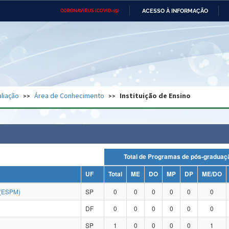
ACESSO À INFORMAÇÃO
CORONAVÍRUS (COVID-19)
Ministério da Defesa
Ministério das Relações
Mini
Exteriores
IR
PARA
O
CONTEÚDO
Ministério da Cidadania
Ministério da Saúde
Mini
Ministério do Desenvolvimento
Controladoria-Geral da União
Minis
Regional
e do
liação
Área de Conhecimento
Instituição de Ensino
Advocacia-Geral da União
Banco Central do Brasil
Plana
Total de Programas de pós-grad
UF
Total
ME
DO
MP
DP
ME/DO
(ESPM)
SP
0
0
0
0
0
0
DF
0
0
0
0
0
0
SP
1
0
0
0
0
1