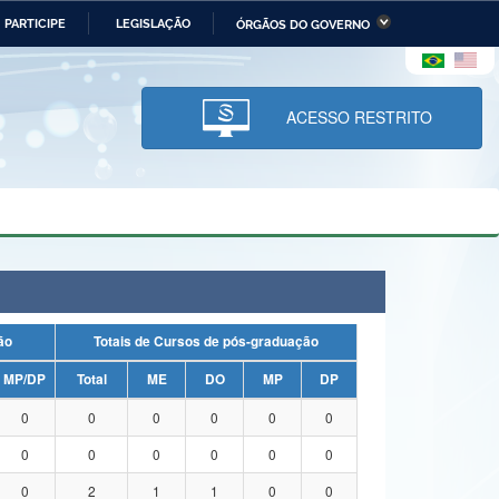
PARTICIPE
LEGISLAÇÃO
ÓRGÃOS DO GOVERNO
stério da Economia
Ministério da Infraestrutura
stério de Minas e Energia
Ministério da Ciência,
Tecnologia, Inovações e
ACESSO RESTRITO
Comunicações
tério da Mulher, da Família
Secretaria-Geral
s Direitos Humanos
lto
uação
Totais de Cursos de pós-graduação
MP/DP
Total
ME
DO
MP
DP
0
0
0
0
0
0
0
0
0
0
0
0
0
2
1
1
0
0