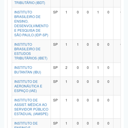
TRIBUTÁRIO (IBDT)
INSTITUTO
SP
1
0
0
1
0
0
BRASILEIRO DE
ENSINO,
DESENVOLVIMENTO
E PESQUISA DE
SÃO PAULO (IDP-SP)
INSTITUTO
SP
1
1
0
0
0
0
BRASILEIRO DE
ESTUDOS
TRIBUTÁRIOS (IBET)
INSTITUTO
SP
2
0
0
1
0
1
BUTANTAN (IBU)
INSTITUTO DE
SP
1
0
0
0
0
1
AERONÁUTICA E
ESPAÇO (IAE)
INSTITUTO DE
SP
1
0
0
0
0
1
ASSIST. MÉDICA AO
SERVIDOR PÚBLICO
ESTADUAL (IAMSPE)
INSTITUTO DE
SP
1
0
0
0
0
1
ENSINO E