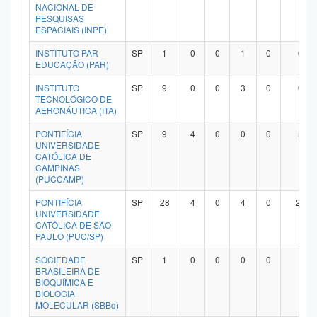
NACIONAL DE
PESQUISAS
ESPACIAIS (INPE)
INSTITUTO PAR
SP
1
0
0
1
0
0
EDUCAÇÃO (PAR)
INSTITUTO
SP
9
0
0
3
0
6
TECNOLÓGICO DE
AERONÁUTICA (ITA)
PONTIFÍCIA
SP
9
4
0
0
0
5
UNIVERSIDADE
CATÓLICA DE
CAMPINAS
(PUCCAMP)
PONTIFÍCIA
SP
28
4
0
4
0
20
UNIVERSIDADE
CATÓLICA DE SÃO
PAULO (PUC/SP)
SOCIEDADE
SP
1
0
0
0
0
1
BRASILEIRA DE
BIOQUÍMICA E
BIOLOGIA
MOLECULAR (SBBq)