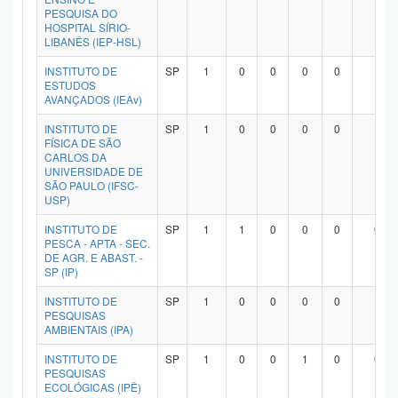
PESQUISA DO
HOSPITAL SÍRIO-
LIBANÊS (IEP-HSL)
INSTITUTO DE
SP
1
0
0
0
0
1
ESTUDOS
AVANÇADOS (IEAv)
INSTITUTO DE
SP
1
0
0
0
0
1
FÍSICA DE SÃO
CARLOS DA
UNIVERSIDADE DE
SÃO PAULO (IFSC-
USP)
INSTITUTO DE
SP
1
1
0
0
0
0
PESCA - APTA - SEC.
DE AGR. E ABAST. -
SP (IP)
INSTITUTO DE
SP
1
0
0
0
0
1
PESQUISAS
AMBIENTAIS (IPA)
INSTITUTO DE
SP
1
0
0
1
0
0
PESQUISAS
ECOLÓGICAS (IPÊ)