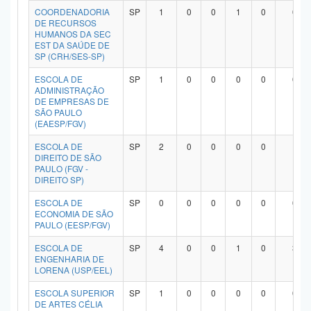
COORDENADORIA
SP
1
0
0
1
0
0
DE RECURSOS
HUMANOS DA SEC
EST DA SAÚDE DE
SP (CRH/SES-SP)
ESCOLA DE
SP
1
0
0
0
0
0
ADMINISTRAÇÃO
DE EMPRESAS DE
SÃO PAULO
(EAESP/FGV)
ESCOLA DE
SP
2
0
0
0
0
1
DIREITO DE SÃO
PAULO (FGV -
DIREITO SP)
ESCOLA DE
SP
0
0
0
0
0
0
ECONOMIA DE SÃO
PAULO (EESP/FGV)
ESCOLA DE
SP
4
0
0
1
0
3
ENGENHARIA DE
LORENA (USP/EEL)
ESCOLA SUPERIOR
SP
1
0
0
0
0
0
DE ARTES CÉLIA