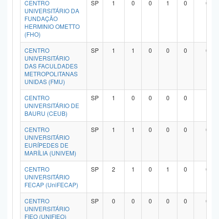
CENTRO
SP
1
0
0
1
0
0
UNIVERSITÁRIO DA
FUNDAÇÃO
HERMINIO OMETTO
(FHO)
CENTRO
SP
1
1
0
0
0
0
UNIVERSITÁRIO
DAS FACULDADES
METROPOLITANAS
UNIDAS (FMU)
CENTRO
SP
1
0
0
0
0
1
UNIVERSITÁRIO DE
BAURU (CEUB)
CENTRO
SP
1
1
0
0
0
0
UNIVERSITÁRIO
EURÍPEDES DE
MARÍLIA (UNIVEM)
CENTRO
SP
2
1
0
1
0
0
UNIVERSITÁRIO
FECAP (UniFECAP)
CENTRO
SP
0
0
0
0
0
0
UNIVERSITÁRIO
FIEO (UNIFIEO)