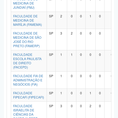
MEDICINA DE
JUNDIAÍ (FMJ)
FACULDADE DE
SP
2
0
0
1
0
1
MEDICINA DE
MARÍLIA (FAMEMA)
FACULDADE DE
SP
3
2
0
0
0
1
MEDICINA DE SÃO
JOSÉ DO RIO
PRETO (FAMERP)
FACULDADE
SP
1
1
0
0
0
0
ESCOLA PAULISTA
DE DIREITO
(FACEPD)
FACULDADE FIA DE
SP
1
0
0
0
0
0
ADMINISTRAÇÃO E
NEGÓCIOS (FIA)
FACULDADE
SP
1
0
0
1
0
0
FIPECAFI (FIPECAFI)
FACULDADE
SP
3
0
0
2
0
1
ISRAELITA DE
CIÊNCIAS DA