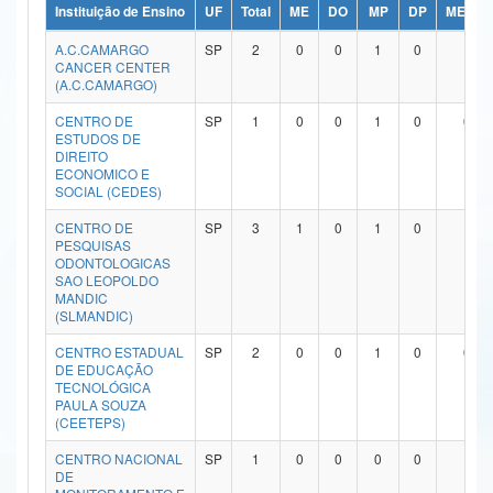
Instituição de Ensino
UF
Total
ME
DO
MP
DP
ME/DO
Ministério da Ciência, Tecnologia, Inovações e Comunicações
A.C.CAMARGO
SP
2
0
0
1
0
1
CANCER CENTER
Ministério do Meio Ambiente
(A.C.CAMARGO)
Ministério do Turismo
CENTRO DE
SP
1
0
0
1
0
0
ESTUDOS DE
DIREITO
Ministério do Desenvolvimento Regional
ECONOMICO E
SOCIAL (CEDES)
Controladoria-Geral da União
CENTRO DE
SP
3
1
0
1
0
1
PESQUISAS
Ministério da Mulher, da Família e dos Direitos Humanos
ODONTOLOGICAS
SAO LEOPOLDO
Secretaria-Geral
MANDIC
(SLMANDIC)
Secretaria de Governo
CENTRO ESTADUAL
SP
2
0
0
1
0
0
DE EDUCAÇÃO
Gabinete de Segurança Institucional
TECNOLÓGICA
PAULA SOUZA
(CEETEPS)
Advocacia-Geral da União
CENTRO NACIONAL
SP
1
0
0
0
0
1
Banco Central do Brasil
DE