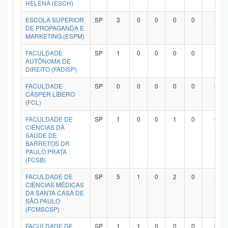
HELENA (ESCH)
ESCOLA SUPERIOR
SP
3
0
0
0
0
2
DE PROPAGANDA E
MARKETING (ESPM)
FACULDADE
SP
1
0
0
0
0
1
AUTÔNOMA DE
DIREITO (FADISP)
FACULDADE
SP
0
0
0
0
0
0
CÁSPER LÍBERO
(FCL)
FACULDADE DE
SP
1
0
0
1
0
0
CIÊNCIAS DA
SAÚDE DE
BARRETOS DR
PAULO PRATA
(FCSB)
FACULDADE DE
SP
5
1
0
2
0
2
CIÊNCIAS MÉDICAS
DA SANTA CASA DE
SÃO PAULO
(FCMSCSP)
FACULDADE DE
SP
1
1
0
0
0
0