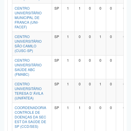
CENTRO
SP
1
1
0
0
0
0
UNIVERSITÁRIO
MUNICIPAL DE
FRANCA (UNI-
FACEF)
CENTRO
SP
1
0
0
1
0
0
UNIVERSITÁRIO
SÃO CAMILO
(CUSC-SP)
CENTRO
SP
1
0
0
0
0
1
UNIVERSITÁRIO
SAÚDE ABC
(FMABC)
CENTRO
SP
1
0
0
1
0
0
UNIVERSITÁRIO
TERESA D´ÁVILA
(UNIFATEA)
COORDENADORIA
SP
1
1
0
0
0
0
CONTROLE DE
DOENÇAS DA SEC
EST DA SAÚDE DE
SP (CCD/SES)