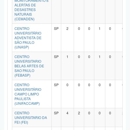
MONITORAMENTO E
ALERTAS DE
Planalto
DESASTRES
NATURAIS
(CEMADEN)
CENTRO
SP
2
0
0
1
0
0
UNIVERSITÁRIO
ADVENTISTA DE
SÃO PAULO
(UNASP)
CENTRO
SP
1
0
0
1
0
0
UNIVERSITARIO
BELAS ARTES DE
SAO PAULO
(FEBASP)
CENTRO
SP
0
0
0
0
0
0
UNIVERSITÁRIO
CAMPO LIMPO
PAULISTA
(UNIFACCAMP)
CENTRO
SP
4
2
0
0
0
2
UNIVERSITARIO DA
FEI (FEI)