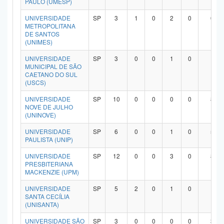
PAULO (UMESP)
UNIVERSIDADE
SP
3
1
0
2
0
0
METROPOLITANA
DE SANTOS
(UNIMES)
UNIVERSIDADE
SP
3
0
0
1
0
1
MUNICIPAL DE SÃO
CAETANO DO SUL
(USCS)
UNIVERSIDADE
SP
10
0
0
0
0
8
NOVE DE JULHO
(UNINOVE)
UNIVERSIDADE
SP
6
0
0
1
0
5
PAULISTA (UNIP)
UNIVERSIDADE
SP
12
0
0
3
0
8
PRESBITERIANA
MACKENZIE (UPM)
UNIVERSIDADE
SP
5
2
0
1
0
1
SANTA CECÍLIA
(UNISANTA)
UNIVERSIDADE SÃO
SP
3
0
0
0
0
3