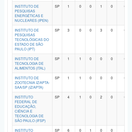
INSTITUTO DE
SP
1
0
0
1
0
0
PESQUISAS
ENERGÉTICAS E
NUCLEARES (IPEN)
INSTITUTO DE
SP
3
0
0
3
0
0
PESQUISAS
TECNOLÓGICAS DO
ESTADO DE SÃO
PAULO (IPT)
INSTITUTO DE
SP
1
1
0
0
0
0
TECNOLOGIA DE
ALIMENTOS (ITAL)
INSTITUTO DE
SP
1
1
0
0
0
0
ZOOTECNIA IZ/APTA-
SAA/SP (IZ/APTA)
INSTITUTO
SP
4
1
0
2
0
0
FEDERAL DE
EDUCAÇÃO,
CIÊNCIA E
TECNOLOGIA DE
SÃO PAULO (IFSP)
INSTITUTO
SP
6
0
1
0
0
5