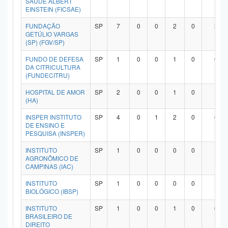
SAÚDE ALBERT
EINSTEIN (FICSAE)
FUNDAÇÃO
SP
7
0
0
2
0
3
GETÚLIO VARGAS
(SP) (FGV/SP)
FUNDO DE DEFESA
SP
1
0
0
1
0
0
DA CITRICULTURA
(FUNDECITRU)
HOSPITAL DE AMOR
SP
2
0
0
1
0
1
(HA)
INSPER INSTITUTO
SP
4
0
1
2
0
0
DE ENSINO E
PESQUISA (INSPER)
INSTITUTO
SP
1
0
0
0
0
1
AGRONÔMICO DE
CAMPINAS (IAC)
INSTITUTO
SP
1
0
0
0
0
1
BIOLÓGICO (IBSP)
INSTITUTO
SP
1
0
0
1
0
0
BRASILEIRO DE
DIREITO