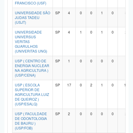
FRANCISCO (USF)
UNIVERSIDADE SÃO
SP
4
0
0
1
0
3
JUDAS TADEU
(USJT)
UNIVERSIDADE
SP
4
1
0
1
0
2
UNIVERSUS
VERITAS
GUARULHOS
(UNIVERITAS UNG)
USP ( CENTRO DE
SP
1
0
0
0
0
1
ENERGIA NUCLEAR
NA AGRICULTURA )
(USP/CENA)
USP ( ESCOLA
SP
17
0
2
1
0
14
SUPERIOR DE
AGRICULTURA LUIZ
DE QUEIROZ )
(USP/ESALQ)
USP ( FACULDADE
SP
2
0
0
0
0
2
DE ODONTOLOGIA
DE BAURU )
(USP/FOB)