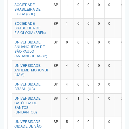
SOCIEDADE
SP
1
0
0
0
0
0
BRASILEIRA DE
FÍSICA (SBF)
SOCIEDADE
SP
1
0
0
0
0
1
BRASILEIRA DE
FISIOLOGIA (SBFis)
UNIVERSIDADE
SP
0
0
0
0
0
0
ANHANGUERA DE
SÃO PAULO
(ANHANGUERA-SP)
UNIVERSIDADE
SP
4
0
0
0
0
4
ANHEMBI MORUMBI
(UAM)
UNIVERSIDADE
SP
4
0
0
3
0
1
BRASIL (UB)
UNIVERSIDADE
SP
4
1
0
1
0
2
CATÓLICA DE
SANTOS
(UNISANTOS)
UNIVERSIDADE
SP
5
0
0
1
0
4
CIDADE DE SÃO