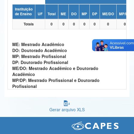
Ministério da Ciência, Tecnologia, Inovações e Comunicações
Instituição
de Ensino
UF
Total
ME
DO
MP
DP
ME/DO
MP/DP
Ministério do Meio Ambiente
Totais
0
0
0
0
0
0
0
Ministério do Turismo
Ministério do Desenvolvimento Regional
ME: Mestrado Acadêmico
DO: Doutorado Acadêmico
Controladoria-Geral da União
MP: Mestrado Profissional
DP: Doutorado Profissional
Ministério da Mulher, da Família e dos Direitos Humanos
ME/DO: Mestrado Acadêmico e Doutorado
Acadêmico
Secretaria-Geral
MP/DP: Mestrado Profissional e Doutorado
Profissional
Secretaria de Governo
Gabinete de Segurança Institucional
Gerar arquivo XLS
Advocacia-Geral da União
Banco Central do Brasil