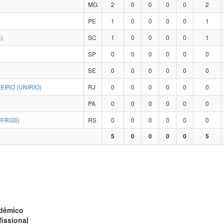
MG
2
0
0
0
0
2
PE
1
0
0
0
0
1
)
SC
1
0
0
0
0
1
SP
0
0
0
0
0
0
SE
0
0
0
0
0
0
IRO (UNIRIO)
RJ
0
0
0
0
0
0
PA
0
0
0
0
0
0
UFRGS)
RS
0
0
0
0
0
0
5
0
0
0
0
5
adêmico
fissional