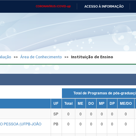
ACESSO À INFORMAÇÃO
CORONAVÍRUS (COVID-19)
Ministério da Defesa
Ministério das Relações
Mini
Exteriores
IR
PARA
O
CONTEÚDO
Ministério da Cidadania
Ministério da Saúde
Mini
Ministério do Desenvolvimento
Controladoria-Geral da União
Minis
Regional
e do
liação
Área de Conhecimento
Instituição de Ensino
Advocacia-Geral da União
Banco Central do Brasil
Plana
Total de Programas de pós-grad
UF
Total
ME
DO
MP
DP
ME/DO
SP
0
0
0
0
0
0
ÃO PESSOA (UFPB-JOÃO
PB
0
0
0
0
0
0