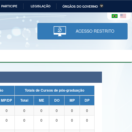
PARTICIPE
LEGISLAÇÃO
ÓRGÃOS DO GOVERNO
stério da Economia
Ministério da Infraestrutura
stério de Minas e Energia
Ministério da Ciência,
Tecnologia, Inovações e
ACESSO RESTRITO
Comunicações
tério da Mulher, da Família
Secretaria-Geral
s Direitos Humanos
lto
uação
Totais de Cursos de pós-graduação
MP/DP
Total
ME
DO
MP
DP
0
0
0
0
0
0
0
0
0
0
0
0