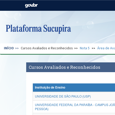
Casa Civil
Ministério da Justiça e
Segurança Pública
Ministério da Agricultura,
Ministério da Educação
Pecuária e Abastecimento
Ministério do Meio Ambiente
Ministério do Turismo
INÍCIO
Cursos Avaliados e Reconhecidos
Nota 5
Área de Ava
Secretaria de Governo
Gabinete de Segurança
Institucional
Cursos Avaliados e Reconhecidos
Instituição de Ensino
UNIVERSIDADE DE SÃO PAULO (USP)
UNIVERSIDADE FEDERAL DA PARAÍBA - CAMPUS JO
PESSOA)