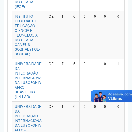
DO CEARÁ
(IFCE)
INSTITUTO
CE
1
0
0
0
0
0
FEDERAL DE
EDUCAÇÃO
CIÊNCIA E
TECNOLOGIA
DO CEARÁ -
CAMPUS
SOBRAL (IFCE-
SOBRAL)
UNIVERSIDADE
CE
7
5
0
1
0
1
DA
INTEGRAÇÃO
INTERNACIONAL
DA LUSOFONIA
AFRO-
BRASILEIRA
(UNILAB)
UNIVERSIDADE
CE
1
0
0
0
0
0
DA
INTEGRAÇÃO
INTERNACIONAL
DA LUSOFONIA
AFRO-