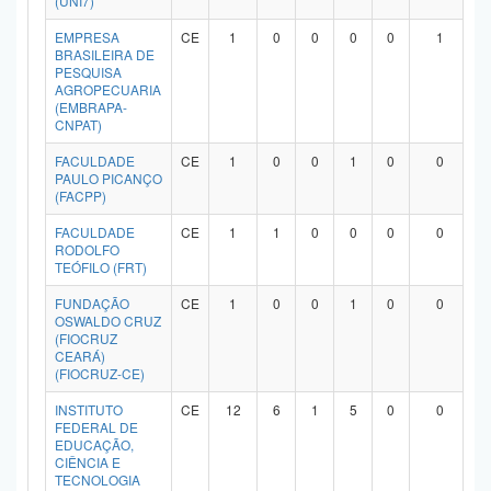
(UNI7)
Planalto
EMPRESA
CE
1
0
0
0
0
1
BRASILEIRA DE
PESQUISA
AGROPECUARIA
(EMBRAPA-
CNPAT)
FACULDADE
CE
1
0
0
1
0
0
PAULO PICANÇO
(FACPP)
FACULDADE
CE
1
1
0
0
0
0
RODOLFO
TEÓFILO (FRT)
FUNDAÇÃO
CE
1
0
0
1
0
0
OSWALDO CRUZ
(FIOCRUZ
CEARÁ)
(FIOCRUZ-CE)
INSTITUTO
CE
12
6
1
5
0
0
FEDERAL DE
EDUCAÇÃO,
CIÊNCIA E
TECNOLOGIA