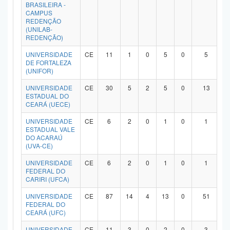
BRASILEIRA -
CAMPUS
REDENÇÃO
(UNILAB-
REDENÇÃO)
UNIVERSIDADE
CE
11
1
0
5
0
5
DE FORTALEZA
(UNIFOR)
UNIVERSIDADE
CE
30
5
2
5
0
13
ESTADUAL DO
CEARÁ (UECE)
UNIVERSIDADE
CE
6
2
0
1
0
1
ESTADUAL VALE
DO ACARAÚ
(UVA-CE)
UNIVERSIDADE
CE
6
2
0
1
0
1
FEDERAL DO
CARIRI (UFCA)
UNIVERSIDADE
CE
87
14
4
13
0
51
FEDERAL DO
CEARÁ (UFC)
UNIVERSIDADE
CE
11
3
0
2
0
3