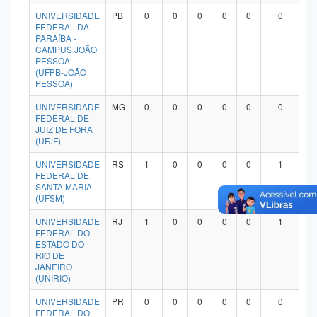
Planalto
UNIVERSIDADE
PB
0
0
0
0
0
0
FEDERAL DA
PARAÍBA -
CAMPUS JOÃO
PESSOA
(UFPB-JOÃO
PESSOA)
UNIVERSIDADE
MG
0
0
0
0
0
0
FEDERAL DE
JUIZ DE FORA
(UFJF)
UNIVERSIDADE
RS
1
0
0
0
0
1
FEDERAL DE
SANTA MARIA
(UFSM)
UNIVERSIDADE
RJ
1
0
0
0
0
1
FEDERAL DO
ESTADO DO
RIO DE
JANEIRO
(UNIRIO)
UNIVERSIDADE
PR
0
0
0
0
0
0
FEDERAL DO