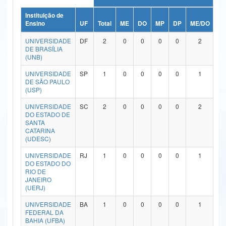
Ministério da Ciência, Tecnologia, Inovações e Comunicações
Instituição de
Ensino
UF
Total
ME
DO
MP
DP
ME/DO
M
Ministério do Meio Ambiente
UNIVERSIDADE
DF
2
0
0
0
0
2
DE BRASÍLIA
Ministério do Turismo
(UNB)
UNIVERSIDADE
SP
1
0
0
0
0
1
Ministério do Desenvolvimento Regional
DE SÃO PAULO
(USP)
Controladoria-Geral da União
UNIVERSIDADE
SC
2
0
0
0
0
2
Ministério da Mulher, da Família e dos Direitos Humanos
DO ESTADO DE
SANTA
CATARINA
Secretaria-Geral
(UDESC)
Secretaria de Governo
UNIVERSIDADE
RJ
1
0
0
0
0
1
DO ESTADO DO
RIO DE
Gabinete de Segurança Institucional
JANEIRO
(UERJ)
Advocacia-Geral da União
UNIVERSIDADE
BA
1
0
0
0
0
1
FEDERAL DA
Banco Central do Brasil
BAHIA (UFBA)