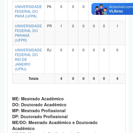
Planalto
UNIVERSIDADE
PA
0
0
0
0
0
0
FEDERAL DO
PARÁ (UFPA)
UNIVERSIDADE
PR
1
0
0
0
0
1
FEDERAL DO
PARANÁ
(UFPR)
UNIVERSIDADE
RJ
0
0
0
0
0
0
FEDERAL DO
RIO DE
JANEIRO
(UFRJ)
Totais
4
0
0
0
0
4
ME: Mestrado Acadêmico
DO: Doutorado Acadêmico
MP: Mestrado Profissional
DP: Doutorado Profissional
ME/DO: Mestrado Acadêmico e Doutorado
Acadêmico