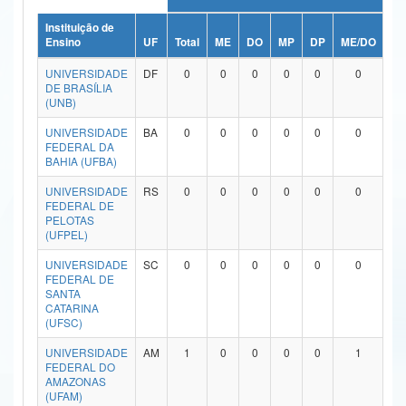
Ministério da Ciência, Tecnologia, Inovações e Comunicações
Instituição de
Ensino
UF
Total
ME
DO
MP
DP
ME/DO
MP
Ministério do Meio Ambiente
UNIVERSIDADE
DF
0
0
0
0
0
0
DE BRASÍLIA
Ministério do Turismo
(UNB)
UNIVERSIDADE
BA
0
0
0
0
0
0
Ministério do Desenvolvimento Regional
FEDERAL DA
BAHIA (UFBA)
Controladoria-Geral da União
UNIVERSIDADE
RS
0
0
0
0
0
0
Ministério da Mulher, da Família e dos Direitos Humanos
FEDERAL DE
PELOTAS
(UFPEL)
Secretaria-Geral
UNIVERSIDADE
SC
0
0
0
0
0
0
Secretaria de Governo
FEDERAL DE
SANTA
CATARINA
Gabinete de Segurança Institucional
(UFSC)
Advocacia-Geral da União
UNIVERSIDADE
AM
1
0
0
0
0
1
FEDERAL DO
AMAZONAS
Banco Central do Brasil
(UFAM)