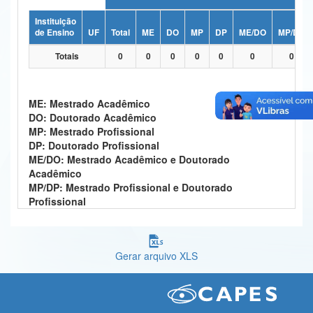
Ministério da Ciência, Tecnologia, Inovações e Comunicações
Instituição
de Ensino
UF
Total
ME
DO
MP
DP
ME/DO
MP/DP
Ministério do Meio Ambiente
Totais
0
0
0
0
0
0
0
Ministério do Turismo
Ministério do Desenvolvimento Regional
ME: Mestrado Acadêmico
DO: Doutorado Acadêmico
Controladoria-Geral da União
MP: Mestrado Profissional
DP: Doutorado Profissional
Ministério da Mulher, da Família e dos Direitos Humanos
ME/DO: Mestrado Acadêmico e Doutorado
Acadêmico
Secretaria-Geral
MP/DP: Mestrado Profissional e Doutorado
Profissional
Secretaria de Governo
Gabinete de Segurança Institucional
Gerar arquivo XLS
Advocacia-Geral da União
Banco Central do Brasil