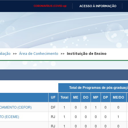
ACESSO À INFORMAÇÃO
CORONAVÍRUS (COVID-19)
Ministério da Defesa
Ministério das Relações
Mini
Exteriores
IR
PARA
O
CONTEÚDO
Ministério da Cidadania
Ministério da Saúde
Mini
Ministério do Desenvolvimento
Controladoria-Geral da União
Minis
Regional
e do
liação
Área de Conhecimento
Instituição de Ensino
Advocacia-Geral da União
Banco Central do Brasil
Plana
Total de Programas de pós-grad
UF
Total
ME
DO
MP
DP
ME/DO
CENTRO DE FORMAÇÃO, TREINAMENTO E APERFEIÇOAMENTO (CEFOR)
DF
1
0
0
1
0
0
TO (ECEME)
RJ
1
0
0
0
0
1
RJ
1
0
0
0
0
0