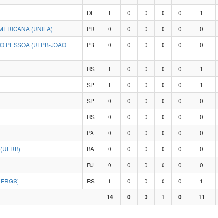
DF
1
0
0
0
0
1
MERICANA (UNILA)
PR
0
0
0
0
0
0
ÃO PESSOA (UFPB-JOÃO
PB
0
0
0
0
0
0
RS
1
0
0
0
0
1
SP
1
0
0
0
0
1
SP
0
0
0
0
0
0
RS
0
0
0
0
0
0
PA
0
0
0
0
0
0
(UFRB)
BA
0
0
0
0
0
0
RJ
0
0
0
0
0
0
UFRGS)
RS
1
0
0
0
0
1
14
0
0
1
0
11