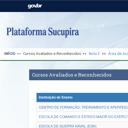
Casa Civil
Ministério da Justiça e
Segurança Pública
Ministério da Agricultura,
Ministério da Educação
Pecuária e Abastecimento
Ministério do Meio Ambiente
Ministério do Turismo
INÍCIO
Cursos Avaliados e Reconhecidos
Nota 5
Área de Ava
Secretaria de Governo
Gabinete de Segurança
Institucional
Cursos Avaliados e Reconhecidos
Instituição de Ensino
ESCOLA DE COMANDO E ESTADO-MAIOR DO EXÉRCI
ESCOLA DE GUERRA NAVAL (EGN)