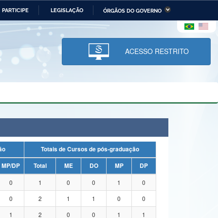
PARTICIPE
LEGISLAÇÃO
ÓRGÃOS DO GOVERNO
stério da Economia
Ministério da Infraestrutura
stério de Minas e Energia
Ministério da Ciência,
Tecnologia, Inovações e
ACESSO RESTRITO
Comunicações
tério da Mulher, da Família
Secretaria-Geral
s Direitos Humanos
lto
uação
Totais de Cursos de pós-graduação
MP/DP
Total
ME
DO
MP
DP
0
1
0
0
1
0
0
2
1
1
0
0
1
2
0
0
1
1