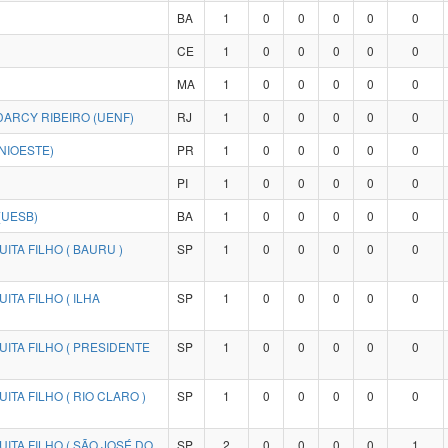
BA
1
0
0
0
0
0
CE
1
0
0
0
0
0
MA
1
0
0
0
0
0
ARCY RIBEIRO (UENF)
RJ
1
0
0
0
0
0
NIOESTE)
PR
1
0
0
0
0
0
PI
1
0
0
0
0
0
(UESB)
BA
1
0
0
0
0
0
ITA FILHO ( BAURU )
SP
1
0
0
0
0
0
TA FILHO ( ILHA
SP
1
0
0
0
0
0
ITA FILHO ( PRESIDENTE
SP
1
0
0
0
0
0
TA FILHO ( RIO CLARO )
SP
1
0
0
0
0
0
ITA FILHO ( SÃO JOSÉ DO
SP
2
0
0
0
0
1