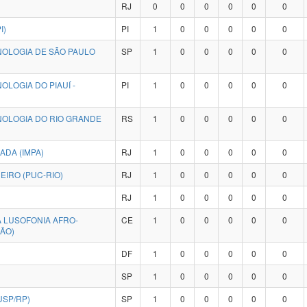
RJ
0
0
0
0
0
0
I)
PI
1
0
0
0
0
0
NOLOGIA DE SÃO PAULO
SP
1
0
0
0
0
0
OLOGIA DO PIAUÍ -
PI
1
0
0
0
0
0
NOLOGIA DO RIO GRANDE
RS
1
0
0
0
0
0
ADA (IMPA)
RJ
1
0
0
0
0
0
EIRO (PUC-RIO)
RJ
1
0
0
0
0
0
RJ
1
0
0
0
0
0
 LUSOFONIA AFRO-
CE
1
0
0
0
0
0
ÃO)
DF
1
0
0
0
0
0
SP
1
0
0
0
0
0
USP/RP)
SP
1
0
0
0
0
0