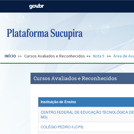
Casa Civil
Ministério da Justiça e
Segurança Pública
Ministério da Agricultura,
Ministério da Educação
Pecuária e Abastecimento
Ministério do Meio Ambiente
Ministério do Turismo
INÍCIO
Cursos Avaliados e Reconhecidos
Nota 5
Área de Ava
Secretaria de Governo
Gabinete de Segurança
Institucional
Cursos Avaliados e Reconhecidos
Instituição de Ensino
CENTRO FEDERAL DE EDUCAÇÃO TECNOLÓGICA DE 
MG)
COLÉGIO PEDRO II (CPII)