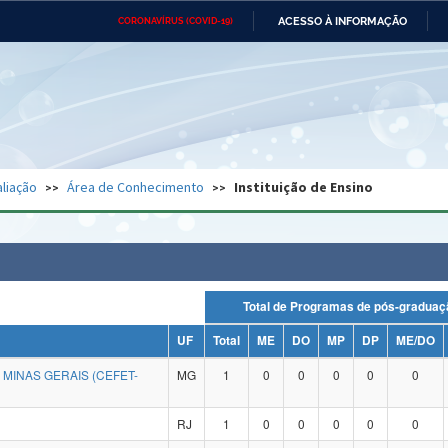
ACESSO À INFORMAÇÃO
CORONAVÍRUS (COVID-19)
Ministério da Defesa
Ministério das Relações
Mini
Exteriores
IR
PARA
O
CONTEÚDO
Ministério da Cidadania
Ministério da Saúde
Mini
Ministério do Desenvolvimento
Controladoria-Geral da União
Minis
Regional
e do
liação
Área de Conhecimento
Instituição de Ensino
Advocacia-Geral da União
Banco Central do Brasil
Plana
Total de Programas de pós-grad
UF
Total
ME
DO
MP
DP
ME/DO
MINAS GERAIS (CEFET-
MG
1
0
0
0
0
0
RJ
1
0
0
0
0
0