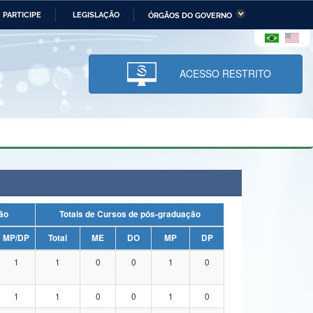
PARTICIPE
LEGISLAÇÃO
ÓRGÃOS DO GOVERNO
stério da Economia
Ministério da Infraestrutura
stério de Minas e Energia
Ministério da Ciência,
Tecnologia, Inovações e
ACESSO RESTRITO
Comunicações
tério da Mulher, da Família
Secretaria-Geral
s Direitos Humanos
lto
uação
Totais de Cursos de pós-graduação
MP/DP
Total
ME
DO
MP
DP
1
1
0
0
1
0
1
1
0
0
1
0