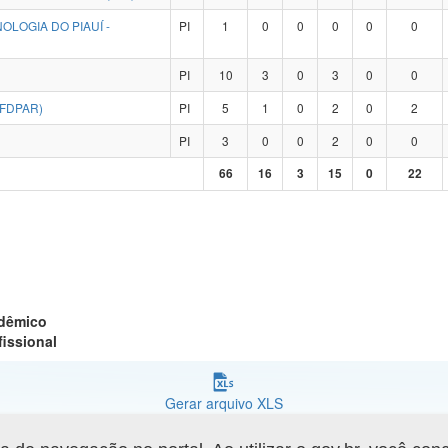
OLOGIA DO PIAUÍ -
PI
1
0
0
0
0
0
PI
10
3
0
3
0
0
UFDPAR)
PI
5
1
0
2
0
2
PI
3
0
0
2
0
0
66
16
3
15
0
22
adêmico
fissional
Gerar arquivo XLS