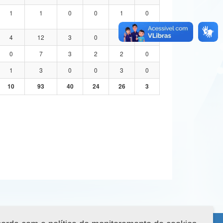
1
1
0
0
1
0
4
12
3
0
7
2
0
7
3
2
2
0
1
3
0
0
3
0
10
93
40
24
26
3