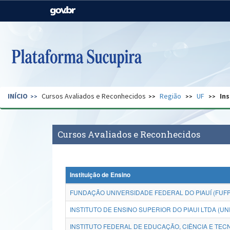
Casa Civil
Ministério da Justiça e
Segurança Pública
Ministério da Agricultura,
Ministério da Educação
Pecuária e Abastecimento
Ministério do Meio Ambiente
Ministério do Turismo
INÍCIO
Cursos Avaliados e Reconhecidos
Região
UF
Ins
Secretaria de Governo
Gabinete de Segurança
Institucional
Cursos Avaliados e Reconhecidos
Instituição de Ensino
FUNDAÇÃO UNIVERSIDADE FEDERAL DO PIAUÍ (FUFP
INSTITUTO DE ENSINO SUPERIOR DO PIAUI LTDA (UN
INSTITUTO FEDERAL DE EDUCAÇÃO, CIÊNCIA E TECNO