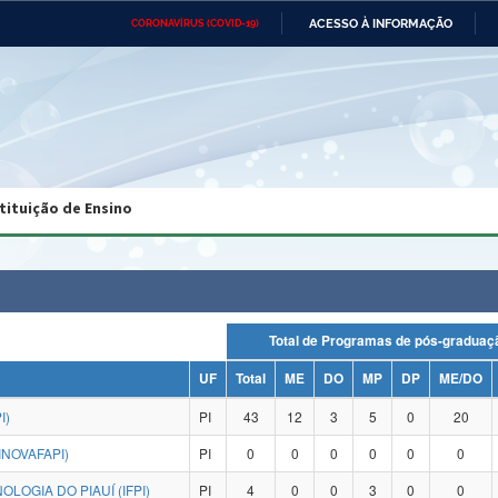
ACESSO À INFORMAÇÃO
CORONAVÍRUS (COVID-19)
Ministério da Defesa
Ministério das Relações
Mini
Exteriores
IR
PARA
O
CONTEÚDO
Ministério da Cidadania
Ministério da Saúde
Mini
Ministério do Desenvolvimento
Controladoria-Geral da União
Minis
Regional
e do
tituição de Ensino
Advocacia-Geral da União
Banco Central do Brasil
Plana
Total de Programas de pós-grad
UF
Total
ME
DO
MP
DP
ME/DO
I)
PI
43
12
3
5
0
20
INOVAFAPI)
PI
0
0
0
0
0
0
LOGIA DO PIAUÍ (IFPI)
PI
4
0
0
3
0
0