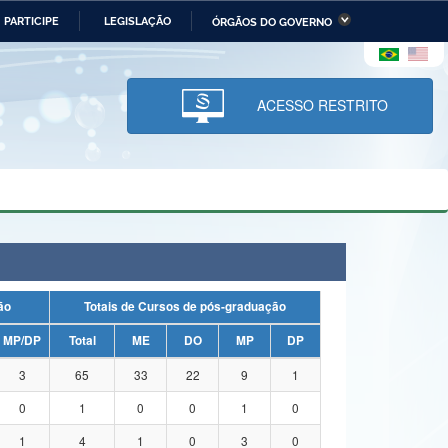
PARTICIPE
LEGISLAÇÃO
ÓRGÃOS DO GOVERNO
stério da Economia
Ministério da Infraestrutura
stério de Minas e Energia
Ministério da Ciência,
Tecnologia, Inovações e
ACESSO RESTRITO
Comunicações
tério da Mulher, da Família
Secretaria-Geral
s Direitos Humanos
lto
uação
Totais de Cursos de pós-graduação
MP/DP
Total
ME
DO
MP
DP
3
65
33
22
9
1
0
1
0
0
1
0
1
4
1
0
3
0