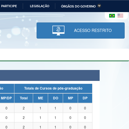
PARTICIPE
LEGISLAÇÃO
ÓRGÃOS DO GOVERNO
stério da Economia
Ministério da Infraestrutura
stério de Minas e Energia
Ministério da Ciência,
Tecnologia, Inovações e
ACESSO RESTRITO
Comunicações
tério da Mulher, da Família
Secretaria-Geral
s Direitos Humanos
lto
uação
Totais de Cursos de pós-graduação
MP/DP
Total
ME
DO
MP
DP
0
2
1
1
0
0
0
2
1
1
0
0
0
2
1
1
0
0