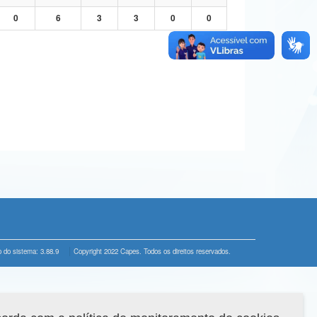
0
6
3
3
0
0
 do sistema: 3.88.9
Copyright 2022 Capes. Todos os direitos reservados.