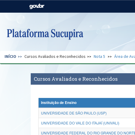
Casa Civil
Ministério da Justiça e
Segurança Pública
Ministério da Agricultura,
Ministério da Educação
Pecuária e Abastecimento
Ministério do Meio Ambiente
Ministério do Turismo
INÍCIO
Cursos Avaliados e Reconhecidos
Nota 5
Área de Ava
Secretaria de Governo
Gabinete de Segurança
Institucional
Cursos Avaliados e Reconhecidos
Instituição de Ensino
UNIVERSIDADE DE SÃO PAULO (USP)
UNIVERSIDADE DO VALE DO ITAJAÍ (UNIVALI)
UNIVERSIDADE FEDERAL DO RIO GRANDE DO NORTE