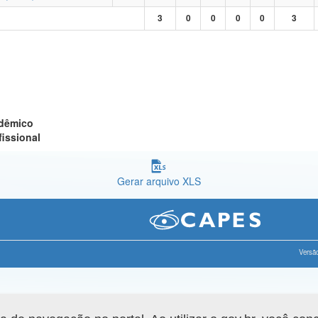
3
0
0
0
0
3
adêmico
fissional
Gerar arquivo XLS
Versão