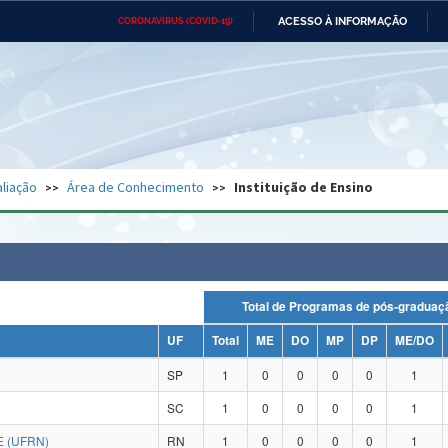
ACESSO À INFORMAÇÃO
CORONAVÍRUS (COVID-19)
Ministério da Defesa
Ministério das Relações
Mini
Exteriores
IR
PARA
O
CONTEÚDO
Ministério da Cidadania
Ministério da Saúde
Mini
Ministério do Desenvolvimento
Controladoria-Geral da União
Minis
Regional
e do
liação
Área de Conhecimento
Instituição de Ensino
Advocacia-Geral da União
Banco Central do Brasil
Plana
Total de Programas de pós-grad
UF
Total
ME
DO
MP
DP
ME/DO
SP
1
0
0
0
0
1
SC
1
0
0
0
0
1
 (UFRN)
RN
1
0
0
0
0
1