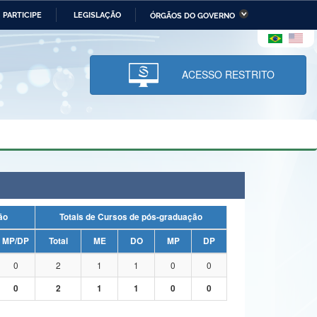
PARTICIPE
LEGISLAÇÃO
ÓRGÃOS DO GOVERNO
stério da Economia
Ministério da Infraestrutura
stério de Minas e Energia
Ministério da Ciência,
Tecnologia, Inovações e
ACESSO RESTRITO
Comunicações
tério da Mulher, da Família
Secretaria-Geral
s Direitos Humanos
lto
uação
Totais de Cursos de pós-graduação
MP/DP
Total
ME
DO
MP
DP
0
2
1
1
0
0
0
2
1
1
0
0