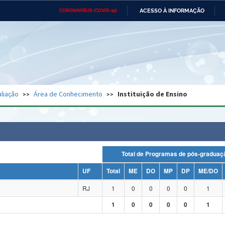
ACESSO À INFORMAÇÃO
CORONAVÍRUS (COVID-19)
Ministério da Defesa
Ministério das Relações
Mini
Exteriores
IR
PARA
O
CONTEÚDO
Ministério da Cidadania
Ministério da Saúde
Mini
Ministério do Desenvolvimento
Controladoria-Geral da União
Minis
Regional
e do
liação
Área de Conhecimento
Instituição de Ensino
Advocacia-Geral da União
Banco Central do Brasil
Plana
Total de Programas de pós-grad
UF
Total
ME
DO
MP
DP
ME/DO
RJ
1
0
0
0
0
1
1
0
0
0
0
1