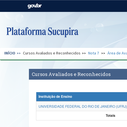
Casa Civil
Ministério da Justiça e
Segurança Pública
Ministério da Agricultura,
Ministério da Educação
Pecuária e Abastecimento
Ministério do Meio Ambiente
Ministério do Turismo
INÍCIO
Cursos Avaliados e Reconhecidos
Nota 7
Área de Ava
Secretaria de Governo
Gabinete de Segurança
Institucional
Cursos Avaliados e Reconhecidos
Instituição de Ensino
UNIVERSIDADE FEDERAL DO RIO DE JANEIRO (UFRJ)
Totais