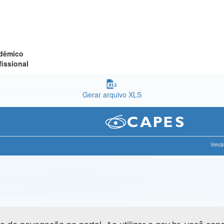
adêmico
fissional
Gerar arquivo XLS
Versão