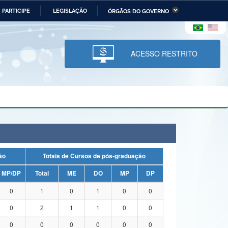
PARTICIPE
LEGISLAÇÃO
ÓRGÃOS DO GOVERNO
stério da Economia
Ministério da Infraestrutura
stério de Minas e Energia
Ministério da Ciência,
Tecnologia, Inovações e
ACESSO RESTRITO
Comunicações
tério da Mulher, da Família
Secretaria-Geral
s Direitos Humanos
lto
uação
Totais de Cursos de pós-graduação
MP/DP
Total
ME
DO
MP
DP
0
1
0
1
0
0
0
2
1
1
0
0
0
0
0
0
0
0