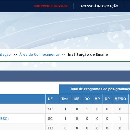
ACESSO À INFORMAÇÃO
CORONAVÍRUS (COVID-19)
Ministério da Defesa
Ministério das Relações
Mini
Exteriores
IR
PARA
O
CONTEÚDO
Ministério da Cidadania
Ministério da Saúde
Mini
Ministério do Desenvolvimento
Controladoria-Geral da União
Minis
Regional
e do
liação
Área de Conhecimento
Instituição de Ensino
Advocacia-Geral da União
Banco Central do Brasil
Plana
Total de Programas de pós-grad
UF
Total
ME
DO
MP
DP
ME/DO
SP
1
0
1
0
0
0
NESC)
SC
1
0
0
0
0
1
PR
0
0
0
0
0
0