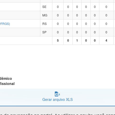
SE
0
0
0
0
0
0
MG
0
0
0
0
0
0
UFRGS)
RS
0
0
0
0
0
0
SP
0
0
0
0
0
0
5
0
1
0
0
4
adêmico
fissional
Gerar arquivo XLS