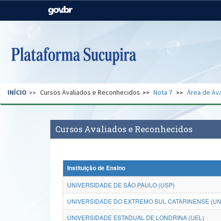
Casa Civil
Ministério da Justiça e
Segurança Pública
Ministério da Agricultura,
Ministério da Educação
Pecuária e Abastecimento
Ministério do Meio Ambiente
Ministério do Turismo
INÍCIO
Cursos Avaliados e Reconhecidos
Nota 7
Área de Ava
Secretaria de Governo
Gabinete de Segurança
Institucional
Cursos Avaliados e Reconhecidos
Instituição de Ensino
UNIVERSIDADE DE SÃO PAULO (USP)
UNIVERSIDADE DO EXTREMO SUL CATARINENSE (U
UNIVERSIDADE ESTADUAL DE LONDRINA (UEL)