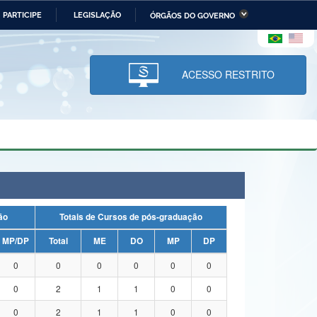
PARTICIPE
LEGISLAÇÃO
ÓRGÃOS DO GOVERNO
stério da Economia
Ministério da Infraestrutura
stério de Minas e Energia
Ministério da Ciência,
Tecnologia, Inovações e
ACESSO RESTRITO
Comunicações
tério da Mulher, da Família
Secretaria-Geral
s Direitos Humanos
lto
uação
Totais de Cursos de pós-graduação
MP/DP
Total
ME
DO
MP
DP
0
0
0
0
0
0
0
2
1
1
0
0
0
2
1
1
0
0