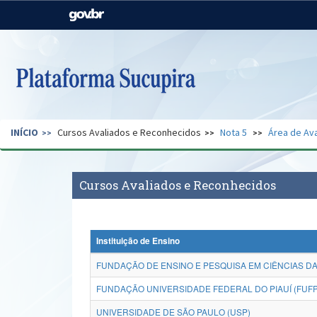
Casa Civil
Ministério da Justiça e
Segurança Pública
Ministério da Agricultura,
Ministério da Educação
Pecuária e Abastecimento
Ministério do Meio Ambiente
Ministério do Turismo
INÍCIO
Cursos Avaliados e Reconhecidos
Nota 5
Área de Ava
Secretaria de Governo
Gabinete de Segurança
Institucional
Cursos Avaliados e Reconhecidos
Instituição de Ensino
FUNDAÇÃO DE ENSINO E PESQUISA EM CIÊNCIAS DA
FUNDAÇÃO UNIVERSIDADE FEDERAL DO PIAUÍ (FUFP
UNIVERSIDADE DE SÃO PAULO (USP)