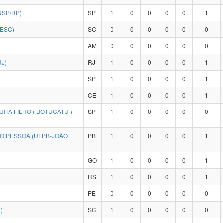
USP/RP)
SP
1
0
0
0
0
1
DESC)
SC
0
0
0
0
0
0
AM
0
0
0
0
0
0
RJ)
RJ
1
0
0
0
0
1
SP
1
0
0
0
0
1
CE
1
0
0
0
0
1
ITA FILHO ( BOTUCATU )
SP
1
0
0
0
0
0
ÃO PESSOA (UFPB-JOÃO
PB
1
0
0
0
0
1
GO
1
0
0
0
0
1
RS
1
0
0
0
0
1
PE
0
0
0
0
0
0
)
SC
1
0
0
0
0
0