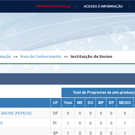
ACESSO À INFORMAÇÃO
CORONAVÍRUS (COVID-19)
Ministério da Defesa
Ministério das Relações
Mini
Exteriores
IR
PARA
O
CONTEÚDO
Ministério da Cidadania
Ministério da Saúde
Mini
Ministério do Desenvolvimento
Controladoria-Geral da União
Minis
Regional
e do
liação
Área de Conhecimento
Instituição de Ensino
Advocacia-Geral da União
Banco Central do Brasil
Plana
Total de Programas de pós-grad
UF
Total
ME
DO
MP
DP
ME/DO
 SAÚDE (FEPECS)
DF
0
0
0
0
0
0
I)
PI
1
0
0
0
0
1
SP
1
0
0
0
0
1