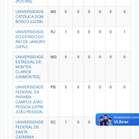
(PUC/RS)
Planalto
UNIVERSIDADE
MS
0
0
0
0
0
0
CATÓLICA DOM
BOSCO (UCDB)
UNIVERSIDADE
RJ
1
0
0
0
0
1
DO ESTADO DO
RIO DE JANEIRO
(UERJ)
UNIVERSIDADE
MG
0
0
0
0
0
0
ESTADUAL DE
MONTES
CLAROS
(UNIMONTES)
UNIVERSIDADE
PB
0
0
0
0
0
0
FEDERAL DA
PARAÍBA -
CAMPUS JOÃO
PESSOA (UFPB-
JOÃO PESSOA)
UNIVERSIDADE
SC
1
0
0
0
0
1
FEDERAL DE
SANTA
CATARINA