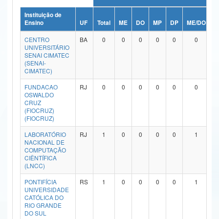
Ministério da Ciência, Tecnologia, Inovações e Comunicações
Instituição de
Ensino
UF
Total
ME
DO
MP
DP
ME/DO
M
Ministério do Meio Ambiente
CENTRO
BA
0
0
0
0
0
0
UNIVERSITÁRIO
Ministério do Turismo
SENAI CIMATEC
(SENAI-
CIMATEC)
Ministério do Desenvolvimento Regional
FUNDACAO
RJ
0
0
0
0
0
0
Controladoria-Geral da União
OSWALDO
CRUZ
(FIOCRUZ)
Ministério da Mulher, da Família e dos Direitos Humanos
(FIOCRUZ)
Secretaria-Geral
LABORATÓRIO
RJ
1
0
0
0
0
1
NACIONAL DE
Secretaria de Governo
COMPUTAÇÃO
CIÊNTÍFICA
(LNCC)
Gabinete de Segurança Institucional
PONTIFÍCIA
RS
1
0
0
0
0
1
Advocacia-Geral da União
UNIVERSIDADE
CATÓLICA DO
RIO GRANDE
Banco Central do Brasil
DO SUL