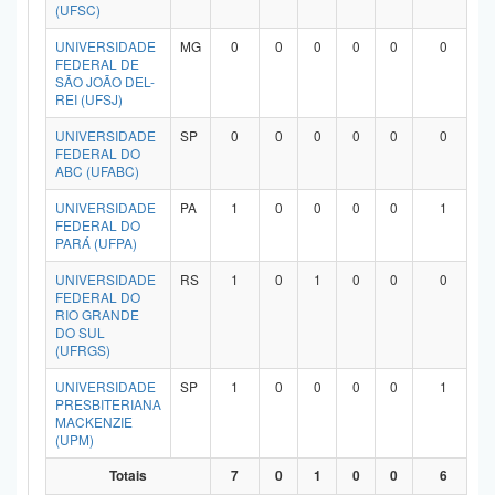
(UFSC)
UNIVERSIDADE
MG
0
0
0
0
0
0
FEDERAL DE
SÃO JOÃO DEL-
REI (UFSJ)
UNIVERSIDADE
SP
0
0
0
0
0
0
FEDERAL DO
ABC (UFABC)
UNIVERSIDADE
PA
1
0
0
0
0
1
FEDERAL DO
PARÁ (UFPA)
UNIVERSIDADE
RS
1
0
1
0
0
0
FEDERAL DO
RIO GRANDE
DO SUL
(UFRGS)
UNIVERSIDADE
SP
1
0
0
0
0
1
PRESBITERIANA
MACKENZIE
(UPM)
Totais
7
0
1
0
0
6