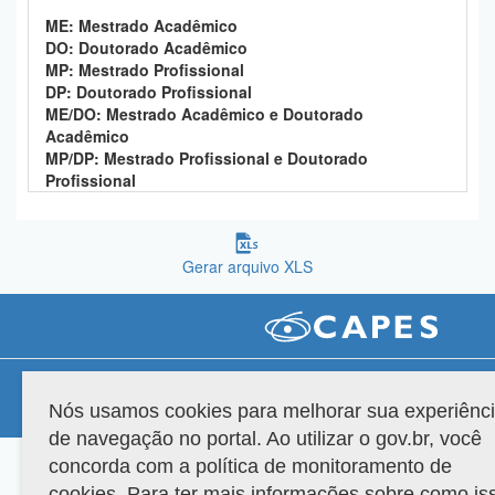
Planalto
ME: Mestrado Acadêmico
DO: Doutorado Acadêmico
MP: Mestrado Profissional
DP: Doutorado Profissional
ME/DO: Mestrado Acadêmico e Doutorado
Acadêmico
MP/DP: Mestrado Profissional e Doutorado
Profissional
Gerar arquivo XLS
Compatibilidade
Nós usamos cookies para melhorar sua experiênc
Versão do sistema: 3.88.9
Copyright 2022 Capes. Todos os direitos reservados.
de navegação no portal. Ao utilizar o gov.br, você
concorda com a política de monitoramento de
cookies. Para ter mais informações sobre como is