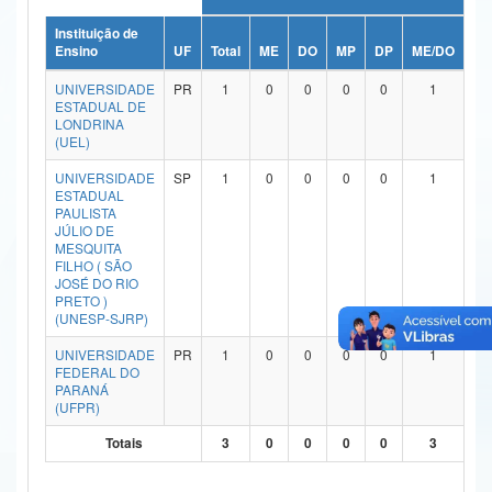
Ministério da Ciência, Tecnologia, Inovações e Comunicações
Instituição de
Ensino
UF
Total
ME
DO
MP
DP
ME/DO
MP
Ministério do Meio Ambiente
UNIVERSIDADE
PR
1
0
0
0
0
1
ESTADUAL DE
Ministério do Turismo
LONDRINA
(UEL)
Ministério do Desenvolvimento Regional
UNIVERSIDADE
SP
1
0
0
0
0
1
ESTADUAL
Controladoria-Geral da União
PAULISTA
JÚLIO DE
MESQUITA
Ministério da Mulher, da Família e dos Direitos Humanos
FILHO ( SÃO
JOSÉ DO RIO
Secretaria-Geral
PRETO )
(UNESP-SJRP)
Secretaria de Governo
UNIVERSIDADE
PR
1
0
0
0
0
1
FEDERAL DO
Gabinete de Segurança Institucional
PARANÁ
(UFPR)
Advocacia-Geral da União
Totais
3
0
0
0
0
3
Banco Central do Brasil