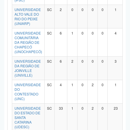
Planalto
UNIVERSIDADE
SC
2
0
0
0
0
1
ALTO VALE DO
RIO DO PEIXE
(UNIARP)
UNIVERSIDADE
SC
6
1
0
0
0
4
COMUNITÁRIA
DA REGIÃO DE
CHAPECÓ
(UNOCHAPECÓ)
UNIVERSIDADE
SC
6
2
0
0
0
3
DA REGIÃO DE
JOINVILLE
(UNIVILLE)
UNIVERSIDADE
SC
4
1
0
2
0
1
DO
CONTESTADO
(UNC)
UNIVERSIDADE
SC
33
1
0
2
0
23
DO ESTADO DE
SANTA
CATARINA
(UDESC)