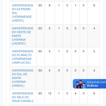
UNIVERSIDADE
SC
8
1
0
1
0
6
DO EXTREMO
SUL
CATARINENSE
(UNESC)
UNIVERSIDADE
SC
5
1
0
0
0
4
DO OESTE DE
SANTA
CATARINA
(UNOESC)
UNIVERSIDADE
SC
3
1
0
0
0
2
DO PLANALTO
CATARINENSE
(UNIPLAC/SC)
UNIVERSIDADE
SC
4
0
0
0
0
4
DO SUL DE
SANTA
CATARINA
(UNISUL)
UNIVERSIDADE
SC
12
1
0
4
0
6
DO VALE DO
ITAJAÍ (UNIVALI)