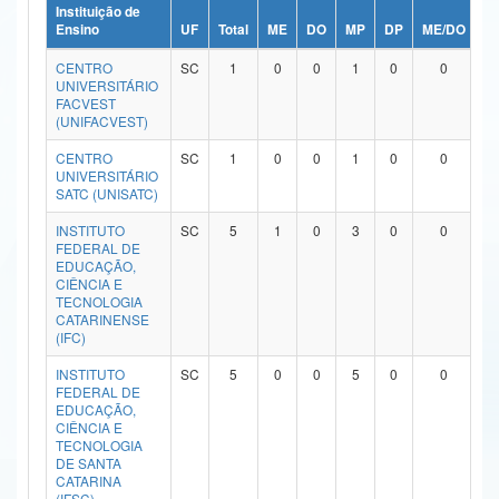
Instituição de
Ministério da Ciência, Tecnologia, Inovações e Comunicações
Ensino
UF
Total
ME
DO
MP
DP
ME/DO
M
CENTRO
SC
1
0
0
1
0
0
Ministério do Meio Ambiente
UNIVERSITÁRIO
FACVEST
Ministério do Turismo
(UNIFACVEST)
CENTRO
SC
1
0
0
1
0
0
Ministério do Desenvolvimento Regional
UNIVERSITÁRIO
SATC (UNISATC)
Controladoria-Geral da União
INSTITUTO
SC
5
1
0
3
0
0
FEDERAL DE
Ministério da Mulher, da Família e dos Direitos Humanos
EDUCAÇÃO,
CIÊNCIA E
Secretaria-Geral
TECNOLOGIA
CATARINENSE
(IFC)
Secretaria de Governo
INSTITUTO
SC
5
0
0
5
0
0
Gabinete de Segurança Institucional
FEDERAL DE
EDUCAÇÃO,
CIÊNCIA E
Advocacia-Geral da União
TECNOLOGIA
DE SANTA
Banco Central do Brasil
CATARINA
(IFSC)