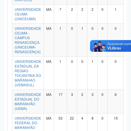
Planalto
UNIVERSIDADE
MA
7
2
2
2
0
1
CEUMA
(UNICEUMA)
UNIVERSIDADE
MA
1
0
1
0
0
0
CEUMA -
CAMPUS
RENASCENÇA
(UNICEUMA-
RENASCENÇA)
UNIVERSIDADE
MA
1
0
0
1
0
0
ESTADUAL DA
REGIAO
TOCANTINA DO
MARANHAO
(UEMASUL)
UNIVERSIDADE
MA
17
3
2
3
0
6
ESTADUAL DO
MARANHÃO
(UEMA)
UNIVERSIDADE
MA
53
22
4
8
0
15
FEDERAL DO
MARANHÃO